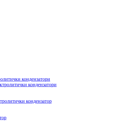
олитички кондензатори
ктролитички кондензатори
тролитички кондензатор
тор