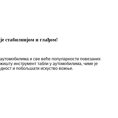
е стабилнијом и глађом!
 аутомобилима и све веће популарности повезаних
жишту инструмент табли у аутомобилима, чиме је
едност и побољшати искуство вожње.