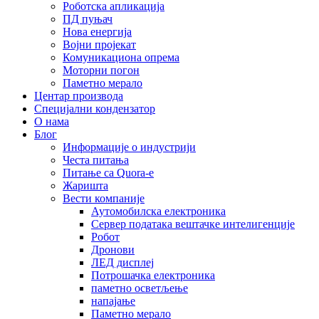
Роботска апликација
ПД пуњач
Нова енергија
Војни пројекат
Комуникациона опрема
Моторни погон
Паметно мерало
Центар производа
Специјални кондензатор
О нама
Блог
Информације о индустрији
Честа питања
Питање са Quora-е
Жаришта
Вести компаније
Аутомобилска електроника
Сервер података вештачке интелигенције
Робот
Дронови
ЛЕД дисплеј
Потрошачка електроника
паметно осветљење
напајање
Паметно мерало