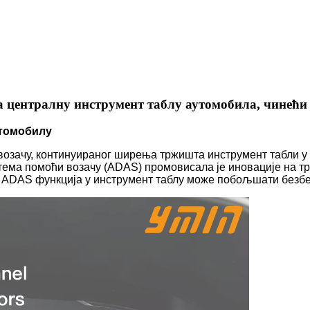
централну инструмент таблу аутомобила, чинећи ј
утомобилу
возачу, континуираног ширења тржишта инструмент табли у
тема помоћи возачу (ADAS) промовисала је иновације на тр
 ADAS функција у инструмент таблу може побољшати безб