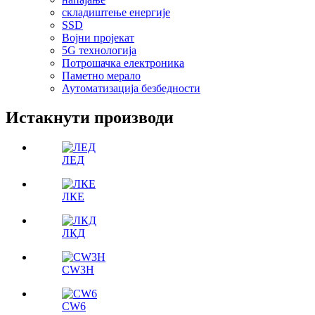
складиштење енергије
SSD
Војни пројекат
5G технологија
Потрошачка електроника
Паметно мерало
Аутоматизација безбедности
Истакнути производи
ЛЕД
ЛКЕ
ЛКД
CW3H
CW6