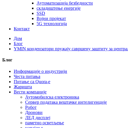
Аутоматизација безбедности
складиштење енергије
SSD
Војни пројекат
5G технологија
Контакт
Дом
Блог
YMIN кондензатори пружају савршену заштиту за централ
Блог
Информације о индустрији
Честа питања
Питање са Quora-е
Жаришта
Вести компаније
Аутомобилска електроника
Сервер података вештачке интелигенције
Робот
Дронови
ЛЕД дисплеј
паметно осветљење
напајање