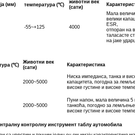
животни век
ја (мм)
Карактерис
температура (℃)
(сати)
Мала величин
велики капац
ESR,
-55~+125
4000
отпоран на 
таласасте ст
на јаке удар
Животни век
Карактеристика
тура (℃)
(сати)
Ниска импеданса, танка и вис
2000~5000
капацитета, погодна за лем
високе густине и високе темп
Пуни напон, мала величина 5 
2000~5000
танкоћа, погодно за лемљењ
високе густине и високе темп
централну контролну инструмент таблу аутомобила
 са чврстим и течним једињењем имају карактеристике мале