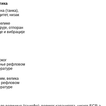
тика
а (танка),
итет, низак
велике
рује, отпоран
це и вибрације
оког
љење рефловом
ературе
мм, велика
е рефловом
ературе
 величине (танкоће), великог капацитета, ниског ЕСР-а,