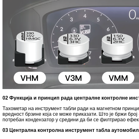
02 Функција и принцип рада централне контролне инс
Тахометар на инструмент табли ради на магнетном принцип
вредност брзине која се може приказати. Што је бржи бро
потребан кондензатор у средини да би се филтрирао ефек
03 Централна контролна инструмент табла аутомобил