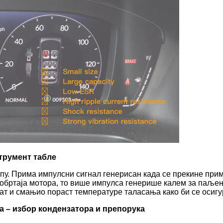
трумент табле
у. Прима импулсни сигнал генерисан када се прекине прима
ј обртаја мотора, то више импулса генерише калем за паљење
ат и смањио пораст температуре таласања како би се осигу
а – избор кондензатора и препорука