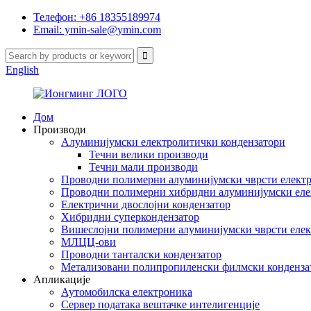
Телефон: +86 18355189974
Email: ymin-sale@ymin.com
English
Дом
Производи
Алуминијумски електролитички кондензатори
Течни велики производи
Течни мали производи
Проводни полимерни алуминијумски чврсти електр
Проводни полимерни хибридни алуминијумски еле
Електрични двослојни кондензатор
Хибридни суперкондензатор
Вишеслојни полимерни алуминијумски чврсти елек
МЛЦЦ-ови
Проводни танталски кондензатор
Метализовани полипропиленски филмски конденза
Апликације
Аутомобилска електроника
Сервер података вештачке интелигенције