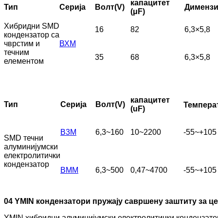
капацитет
Тип
Серија
Волт(V)
Димензи
(μF)
Хибридни SMD
16
82
6,3×5,8
кондензатор са
чврстим и
ВХМ
течним
35
68
6,3×5,8
елементом
капацитет
Тип
Серија
Волт(V)
Темпера
(uF)
В3М
6,3~160
10~2200
-55~+105
SMD течни
алуминијумски
електролитички
кондензатор
ВММ
6,3~500
0,47~4700
-55~+105
04 YMIN кондензатори пружају савршену заштиту за 
YMIN хибридни алуминијумски електролитички кондензатори