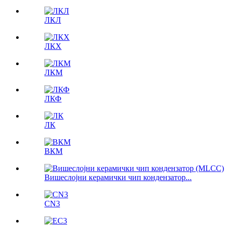
ЛКЛ
ЛКX
ЛКМ
ЛКФ
ЛК
ВКМ
Вишеслојни керамички чип кондензатор...
CN3