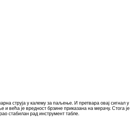
рна струја у калему за паљење. И претвара овај сигнал у
 и већа је вредност брзине приказана на мерачу. Стога је
рао стабилан рад инструмент табле.