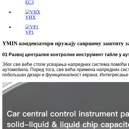
ЕС3
VHX
VP1
YMIN кондензатори пружају савршену заштиту за 
01 Развој централне контролне инструмент табле у а
Због све веће стопе усвајања напредних система помоћи 
аутомобила. Поред тога, све већа примена напредних сис
побољшан дизајн и функционалност екрана. Интегрисање