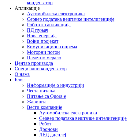
кондензатор
Апликације
Аутомобилска електроника
Сервер података вештачке интелигенције
Роботска апликација
ПД пуњач
Нова енергија
Војни пројекат
Комуникациона опрема
Моторни погон
Паметно мерало
Центар производа
Специјални кондензатор
О нама
Блог
Информације о индустрији
Честа питања
Питање са Quora-е
Жаришта
Вести компаније
Аутомобилска електроника
Сервер података вештачке интелигенције
Робот
Дронови
ЛЕД дисплеј