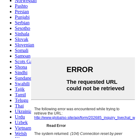
Norwegian
Pashto
Persian
Punjabi
Serbian
Sesotho
Sinhala
Slovak
Slovenian
Somali
Samoan
Scots Gaelic
Shona
Sindhi
Sundanese
Swahili
Tajik
Tamil
Telugu
Thai
Ukrainian
Urdu
Uzbek
Vietnamese
Welsh