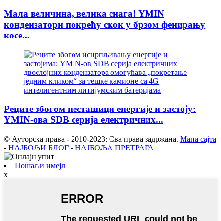
Мала величина, велика снага! YMIN
кондензатори покрећу скок у брзом фенирању
косе...
Реците збогом несташици енергије и застоју:
YMIN-ова SDB серија електричних...
© Ауторска права - 2010-2023: Сва права задржана.
Мапа сајта
-
НАЈБОЉИ БЛОГ
-
НАЈБОЉА ПРЕТРАГА
Пошаљи имејл
x