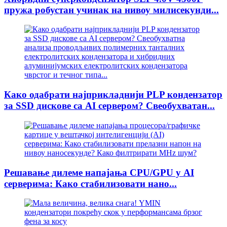
пружа робустан учинак на нивоу милисекунди...
Како одабрати најприкладнији PLP кондензатор
за SSD дискове са AI сервером? Свеобухватан...
Решавање дилеме напајања CPU/GPU у AI
серверима: Како стабилизовати нано...