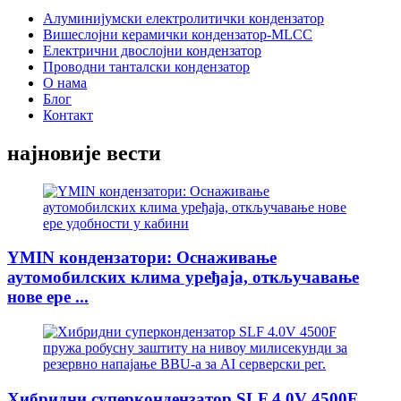
Алуминијумски електролитички кондензатор
Вишеслојни керамички кондензатор-MLCC
Електрични двослојни кондензатор
Проводни танталски кондензатор
О нама
Блог
Контакт
најновије вести
YMIN кондензатори: Оснаживање
аутомобилских клима уређаја, откључавање
нове ере ...
Хибридни суперкондензатор SLF 4.0V 4500F