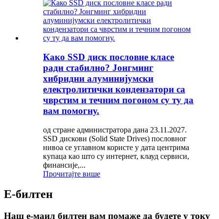
Како SSD диск пословне класе
ради стабилно? Јонгминг
хибридни алуминијумски
електролитички кондензатори са
чврстим и течним погоном су ту да
вам помогну.
од стране администратора дана 23.11.2027.
SSD дискови (Solid State Drives) пословног
нивоа се углавном користе у дата центрима
купаца као што су интернет, клауд сервиси,
финансије,...
Прочитајте више
Е-билтен
Наш е-маил билтен вам помаже да будете у току