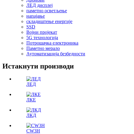
ЛЕД дисплеј
паметно осветљење
напајање
складиштење енергије
SSD
Војни пројекат
5G технологија
Потрошачка електроника
Паметно мерало
Аутоматизација безбедности
Истакнути производи
ЛЕД
ЛКЕ
ЛКД
CW3H