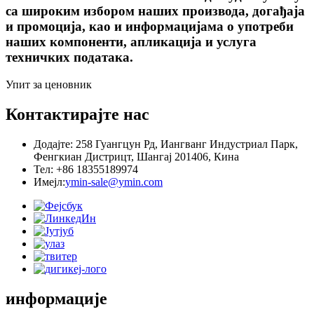
са широким избором наших производа, догађаја
и промоција, као и информацијама о употреби
наших компоненти, апликација и услуга
техничких података.
Упит за ценовник
Контактирајте нас
Додајте: 258 Гуангцун Рд, Иангванг Индустриал Парк,
Фенгкиан Дистрицт, Шангај 201406, Кина
Тел: +86 18355189974
Имејл:
ymin-sale@ymin.com
информације