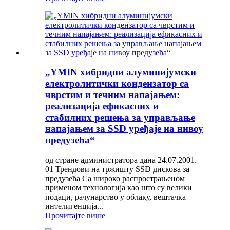
„YMIN хибридни алуминијумски
електролитички кондензатор са
чврстим и течним напајањем:
реализација ефикасних и
стабилних решења за управљање
напајањем за SSD уређаје на нивоу
предузећа“
од стране администратора дана 24.07.2001.
01 Трендови на тржишту SSD дискова за
предузећа Са широко распрострањеном
применом технологија као што су велики
подаци, рачунарство у облаку, вештачка
интелигенција...
Прочитајте више