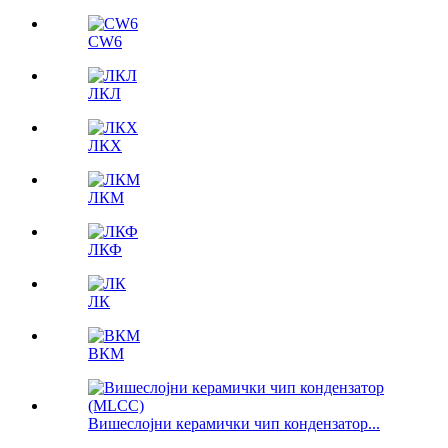
CW6
ЛКЛ
ЛКX
ЛКМ
ЛКФ
ЛК
ВКМ
Вишеслојни керамички чип кондензатор...