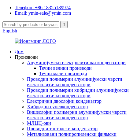
Телефон: +86 18355189974
Email: ymin-sale@ymin.com
English
Дом
Производи
Алуминијумски електролитички кондензатори
Течни велики производи
Течни мали производи
Проводни полимерни алуминијумски чврсти
електролитички кондензатори
Проводни полимерни хибридни алуминијумски
електролитички кондензатори
Електрични двослојни кондензатор
Хибридни суперкондензатор
Вишеслојни полимерни алуминијумски чврсти
електролитички кондензатор
МЛЦЦ-ови
Проводни танталски кондензатор
Метализовани полипропиленски филмски