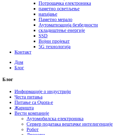
Потрошачка електроника
паметно осветљење
напајање
Паметно мерало
Аутоматизација безбедности
складиштење енергије
SSD
Војни пројекат
5G технологија
Контакт
Дом
Блог
Блог
Информације о индустрији
Честа питања
Питање са Quora-е
Жаришта
Вести компаније
Аутомобилска електроника
Сервер података вештачке интелигенције
Робот
Дронови