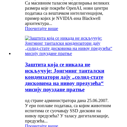
Са масивним таласом моделирања великих
размера које покреће OpenAI, нови центри
података са вештачком интелигенцијом,
пример којих је NVIDIA-ина Blackwell
архитектура...
Прочитајте више
Заштита која се никада не
искључује: Јонгминг танталски
кондензатори дају „солид-стате
дисковима на нивоу предузећа“
мисију поуздане пратње
од стране администратора дана 25.06.2007.
У ери поплаве података, са којим животним
испитима се суочавају SSD дискови на
нивоу предузећа? У таласу дигитализације,
предузећа...
Прочитајте више