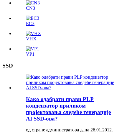
CN3
ЕС3
VHX
VP1
SSD
Како одабрати прави PLP
кондензатор приликом
пројектовања следеће генерације
AI SSD-ова?
од стране администратора дана 26.01.2012.