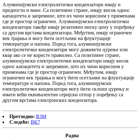
Алуминијумски електролитички кондензатори имају и
предности и мане. Са позитивне стране, имају висок однос
капацитета и запремине, што их чини корисним у применама
где је простор ограничен. Алуминијумски електролитички
кондензатори такође имају релативно ниску цену у поређењу
са другим врстама кондензатора. Међутим, имају ограничен
век трајања и могу бити осетљиви на флуктуације
температуре и напона. Поред тога, алуминијумски
електролитички кондензатори могу доживети цурење или
квар ако се не користе правилно. Са позитивне стране,
алуминијумски електролитички кондензатори имају висок
однос капацитета и запремине, што их чини корисним у
применама где је простор ограничен. Међутим, имају
ограничен век трајања и могу бити осетљиви на флуктуације
температуре и напона. Поред тога, алуминијумски
електролитички кондензатори могу бити склони цурењу и
имати већи еквивалентни серијски отпор у поређењу са
другим врстама електронских кондензатора.
Претходно:
В3М
Следеће:
ВК7
Радна