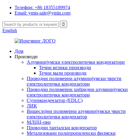
Телефон: +86 18355189974
Email: ymin-sale@ymin.com
English
Дом
Производи
Алуминијумски електролитички кондензатори
Течни велики производи
Течни мали производи
Проводни полимерни алуминијумски чврсти
електролитички кондензатори
Проводни полимерни хибридни алуминијумски
електролитички кондензатори
Суперкондензатор (EDLC)
ЛИК
Вишеслојни полимерни алуминијумски чврсти
електролитички кондензатор
МЛЦЦ-ови
Проводни танталски кондензатор
Метализовани полипропиленски филмски