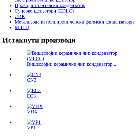
Проводни танталски кондензатор
Суперкондензатори (EDLC)
ЛИК
Метализовани полипропиленски филмски кондензатори
МЛЦЦ
Истакнути производи
Вишеслојни керамички чип кондензатор...
CN3
ЕС3
VHX
VP1