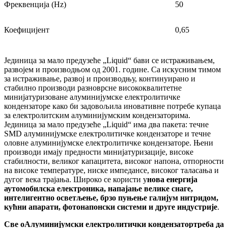
Фреквенција (Hz)
50
Коефицијент
0,65
Јединица за мало предузеће „Liquid“ бави се истраживањем,
развојем и производњом од 2001. године. Са искусним тимом
за истраживање, развој и производњу, континуирано и
стабилно производи разноврсне висококвалитетне
минијатуризоване алуминијумске електролитичке
кондензаторе како би задовољила иновативне потребе купаца
за електролитским алуминијумским кондензаторима.
Јединица за мало предузеће „Liquid“ има два пакета: течне
SMD алуминијумске електролитичке кондензаторе и течне
оловне алуминијумске електролитичке кондензаторе. Њени
производи имају предности минијатуризације, високе
стабилности, великог капацитета, високог напона, отпорности
на високе температуре, ниске импедансе, високог таласања и
дугог века трајања. Широко се користи у
нова енергија
аутомобилска електроника, напајање велике снаге,
интелигентно осветљење, брзо пуњење галијум нитридом,
кућни апарати, фотонапонски системи и друге индустрије
.
Све о
Алуминијумски електролитички кондензатор
треба да