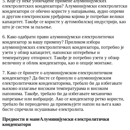
5. Које су неке уобичајене примене алуминијумских
електролитских кондензатора? Алуминијумски електролитски
кондензатори се обично користе у напајањима, аудио опреми
и другим електронским уређајима којима је потребан велики
капацитет. Такође се користе у аутомобилској индустрији, као
што је систем за паљење.
6. Како одабрати прави алуминијумски електролитички
кондензатор за вашу примену? Приликом избора
алуминијумских електролитичких кондензатора, потребно је
узети у обзир капацитет, напонски оптерећење и
температурну отпорност. Такође је потребно узети у обзир
величину и облик кондензатора, као и опције монтаже.
7. Како се бринете о алуминијумском електролитичком
кондензатору? Да бисте се бринули о алуминијумским
електролитичким кондензаторима, требало би да избегавате
њихово излагање високим температурама и високим
напонима. Такође, требало би да избегавате механичко
напрезање или вибрације. Ако се кондензатор ретко користи,
требало би периодично да примењујете напон на њега како
бисте спречили исушивање електролита.
Предности и мане
Алуминијумски електролитички
кондензатори