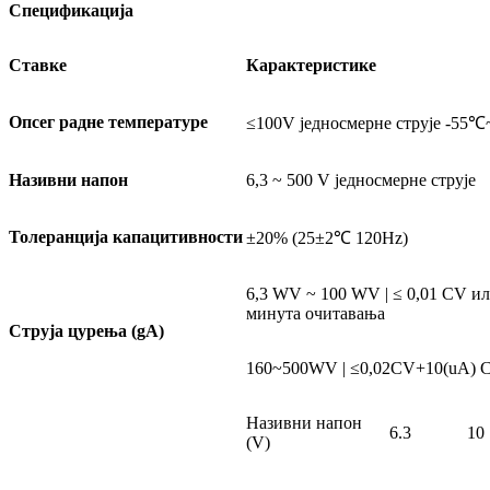
Спецификација
Ставке
Карактеристике
Опсег радне температуре
≤100V једносмерне струје -55
Називни напон
6,3 ~ 500 V једносмерне струје
Толеранција капацитивности
±20% (25±2℃ 120Hz)
6,3 WV ~ 100 WV | ≤ 0,01 CV ил
минута очитавања
Струја цурења (gA)
160~500WV | ≤0,02CV+10(uA) C:
Називни напон
6.3
10
(V)