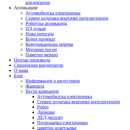
кондензатор
Апликације
Аутомобилска електроника
Сервер података вештачке интелигенције
Роботска апликација
ПД пуњач
Нова енергија
Војни пројекат
Комуникациона опрема
Моторни погон
Паметно мерало
Центар производа
Специјални кондензатор
О нама
Блог
Информације о индустрији
Жаришта
Вести компаније
Аутомобилска електроника
Сервер података вештачке интелигенције
Робот
Дронови
ЛЕД дисплеј
Потрошачка електроника
паметно осветљење