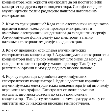
кондензатора који користи електролит да би постигао већи
капацитет од других врста кондензатора. Састоји се од две
алуминијумске фолије раздвојене папиром натопљеним
електролитом.
2. Како то функционише? Када се на електронски кондензатор
примени напон, електролит проводи електрицитет и
омогућава електроници кондензатора да складишти енергију.
Алуминијумске фолије делују као електроде, а папир
натопљен електролитом делује као диелектрик.
3. Које су предности коришћења алуминијумских
електролитских кондензатора? Алуминијумски електролитски
кондензатори имају висок капацитет, што значи да могу да
складиште много енергије у малом простору. Такође су
релативно јефтини и могу да поднесу високе напоне.
4. Који су недостаци коришћења алуминијумских
електролитских кондензатора? Један недостатак коришћења
алуминијумских електролитских кондензатора је тај што имају
ограничен век трајања. Електролит се може временом
осушити, што може довести до квара компоненти
кондензатора. Такође су осетљиви на температуру и могу се
оштетити ако су изложени високим температурама.