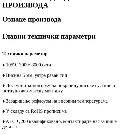
ПРОИЗВОДА
Ознаке производа
Главни технички параметри
Технички параметар
♦ 105℃ 3000~8000 сати
♦ Висина 5 мм, ултра раван тип
♦ Доступно за монтажу на површину високе густине и
потпуно аутоматску монтажу
♦ Заваривање рефлоуом на високим температурама
♦ У складу са RoHS прописима
♦ AEC-Q200 квалификовано, контактирајте нас за више
детаља