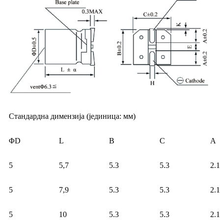
Стандардна димензија (јединица: мм)
ΦD
L
B
C
A
5
5,7
5.3
5.3
2.1
5
7,9
5.3
5.3
2.1
5
10
5.3
5.3
2.1