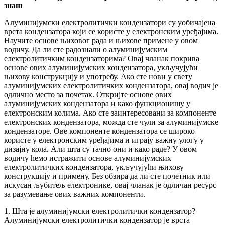
знаш
Алуминијумски електролитички кондензатори су уобичајена
врста кондензатора који се користе у електронским уређајима.
Научите основе њиховог рада и њихове примене у овом
водичу. Да ли сте радознали о алуминијумским
електролитичким кондензаторима? Овај чланак покрива
основе ових алуминијумских кондензатора, укључујући
њихову конструкцију и употребу. Ако сте нови у свету
алуминијумских електролитичких кондензатора, овај водич је
одлично место за почетак. Откријте основе ових
алуминијумских кондензатора и како функционишу у
електронским колима. Ако сте заинтересовани за компоненте
електронских кондензатора, можда сте чули за алуминијумске
кондензаторе. Ове компоненте кондензатора се широко
користе у електронским уређајима и играју важну улогу у
дизајну кола. Али шта су тачно они и како раде? У овом
водичу ћемо истражити основе алуминијумских
електролитичких кондензатора, укључујући њихову
конструкцију и примену. Без обзира да ли сте почетник или
искусан љубитељ електронике, овај чланак је одличан ресурс
за разумевање ових важних компоненти.
1. Шта је алуминијумски електролитички кондензатор?
Алуминијумски електролитички кондензатор је врста