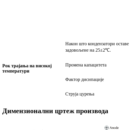
Након што кондензатори оставе 
задовољене на 25±2℃.
Промена капацитета
Рок трајања на високој
температури
Фактор дисипације
Струја цурења
Димензионални цртеж производа