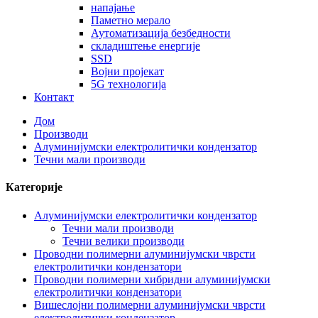
напајање
Паметно мерало
Аутоматизација безбедности
складиштење енергије
SSD
Војни пројекат
5G технологија
Контакт
Дом
Производи
Алуминијумски електролитички кондензатор
Течни мали производи
Категорије
Алуминијумски електролитички кондензатор
Течни мали производи
Течни велики производи
Проводни полимерни алуминијумски чврсти
електролитички кондензатори
Проводни полимерни хибридни алуминијумски
електролитички кондензатори
Вишеслојни полимерни алуминијумски чврсти
електролитички кондензатор