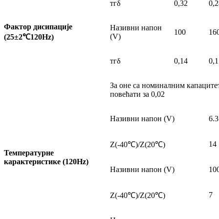
тгδ
0,32
0,2
Фактор дисипације
Називни напон
100
16
(V)
(25±2
℃
120Hz)
тгδ
0,14
0,1
За оне са номиналним капацитет
повећати за 0,02
Називни напон (V)
6.3
14
Z(-40℃)/Z(20℃)
Температурне
карактеристике (120Hz)
Називни напон (V)
10
7
Z(-40℃)/Z(20℃)