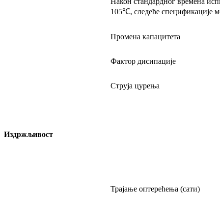
Након стандардног времена исп
105℃, следеће спецификације м
Промена капацитета
Фактор дисипације
Струја цурења
Издржљивост
Трајање оптерећења (сати)