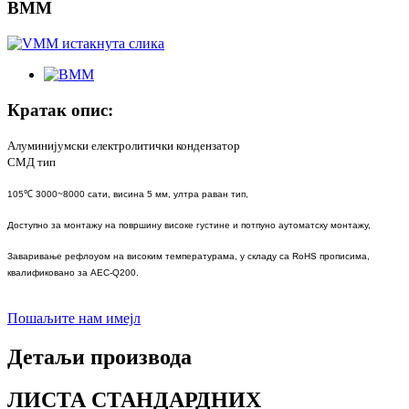
ВММ
Кратак опис:
Алуминијумски електролитички кондензатор
СМД тип
105℃ 3000~8000 сати, висина 5 мм, ултра раван тип,
Доступно за монтажу на површину високе густине и потпуно аутоматску монтажу,
Заваривање рефлоуом на високим температурама, у складу са RoHS прописима,
квалификовано за AEC-Q200.
Пошаљите нам имејл
Детаљи производа
ЛИСТА СТАНДАРДНИХ