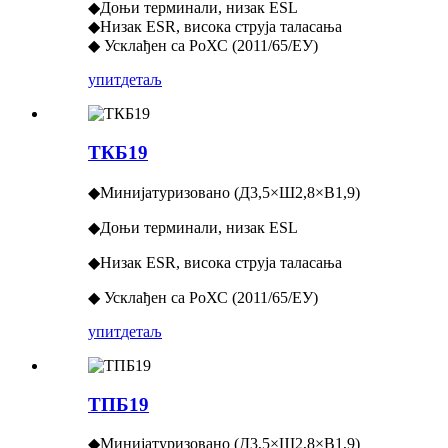
◆Доњи терминали, низак ESL
◆Низак ESR, висока струја таласања
◆ Усклађен са РоХС (2011/65/ЕУ)
упит
детаљ
ТКБ19
◆Минијатуризовано (Д3,5×Ш2,8×В1,9)
◆Доњи терминали, низак ESL
◆Низак ESR, висока струја таласања
◆ Усклађен са РоХС (2011/65/ЕУ)
упит
детаљ
ТПБ19
◆Минијатуризовано (Д3,5×Ш2,8×В1,9)