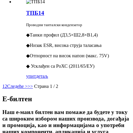
ТПБ14
Проводни танталски кондензатор
◆Танки профил (Д3,5×Ш2,8×В1,4)
◆Низак ESR, висока струја таласања
◆Отпорност на висок напон (макс. 75V)
◆ Усклађен са РоХС (2011/65/ЕУ)
упит
детаљ
1
2
Следеће >
>>
Страна 1 / 2
Е-билтен
Наш е-маил билтен вам помаже да будете у току
са широким избором наших производа, догађаја
и промоција, као и информацијама о употреби
наших компоненти, апликација и услуга