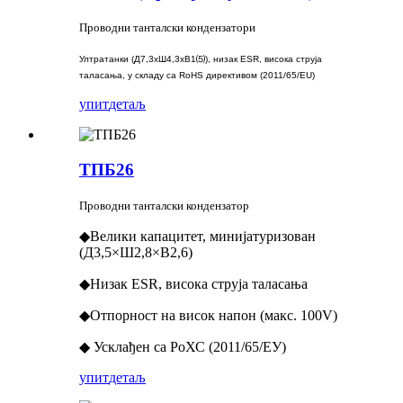
Проводни танталски кондензатори
Ултратанки (Д7,3xШ4,3xВ1⑸), низак ESR, висока струја
таласања, у складу са RoHS директивом (2011/65/EU)
упит
детаљ
ТПБ26
Проводни танталски кондензатор
◆Велики капацитет, минијатуризован
(Д3,5×Ш2,8×В2,6)
◆Низак ESR, висока струја таласања
◆Отпорност на висок напон (макс. 100V)
◆ Усклађен са РоХС (2011/65/ЕУ)
упит
детаљ