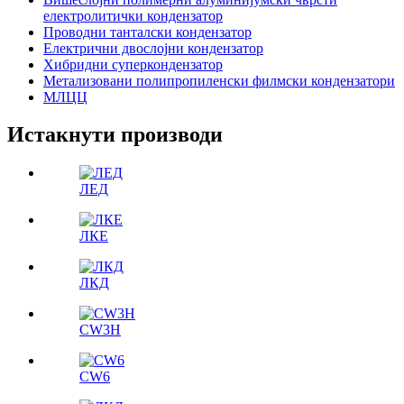
електролитички кондензатор
Проводни танталски кондензатор
Електрични двослојни кондензатор
Хибридни суперкондензатор
Метализовани полипропиленски филмски кондензатори
МЛЦЦ
Истакнути производи
ЛЕД
ЛКЕ
ЛКД
CW3H
CW6