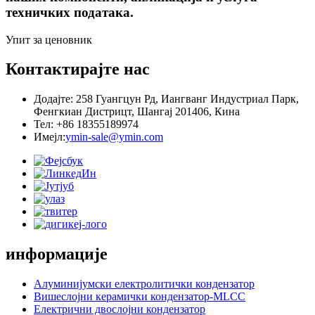
техничких података.
Упит за ценовник
Контактирајте нас
Додајте: 258 Гуангцун Рд, Иангванг Индустриал Парк,
Фенгкиан Дистрицт, Шангај 201406, Кина
Тел: +86 18355189974
Имејл:
ymin-sale@ymin.com
информације
Алуминијумски електролитички кондензатор
Вишеслојни керамички кондензатор-MLCC
Електрични двослојни кондензатор