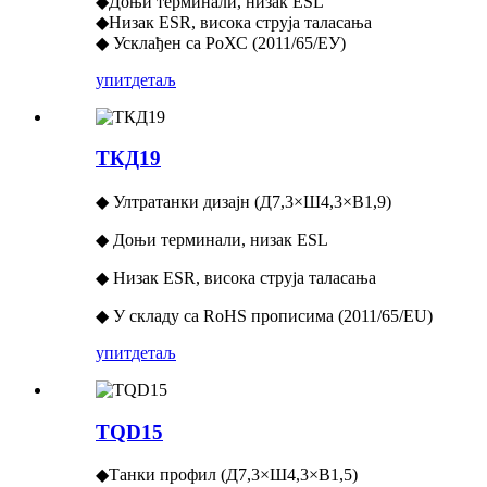
◆Доњи терминали, низак ESL
◆Низак ESR, висока струја таласања
◆ Усклађен са РоХС (2011/65/ЕУ)
упит
детаљ
ТКД19
◆ Ултратанки дизајн (Д7,3×Ш4,3×В1,9)
◆ Доњи терминали, низак ESL
◆ Низак ESR, висока струја таласања
◆ У складу са RoHS прописима (2011/65/EU)
упит
детаљ
TQD15
◆Танки профил (Д7,3×Ш4,3×В1,5)