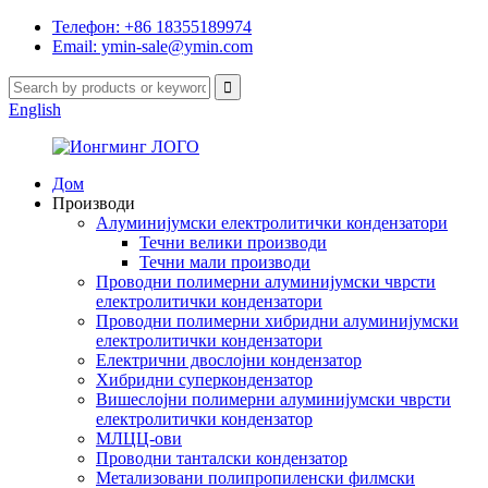
Телефон: +86 18355189974
Email: ymin-sale@ymin.com
English
Дом
Производи
Алуминијумски електролитички кондензатори
Течни велики производи
Течни мали производи
Проводни полимерни алуминијумски чврсти
електролитички кондензатори
Проводни полимерни хибридни алуминијумски
електролитички кондензатори
Електрични двослојни кондензатор
Хибридни суперкондензатор
Вишеслојни полимерни алуминијумски чврсти
електролитички кондензатор
МЛЦЦ-ови
Проводни танталски кондензатор
Метализовани полипропиленски филмски