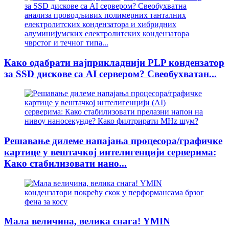
Како одабрати најприкладнији PLP кондензатор
за SSD дискове са AI сервером? Свеобухватан...
Решавање дилеме напајања процесора/графичке
картице у вештачкој интелигенцији серверима:
Како стабилизовати нано...
Мала величина, велика снага! YMIN