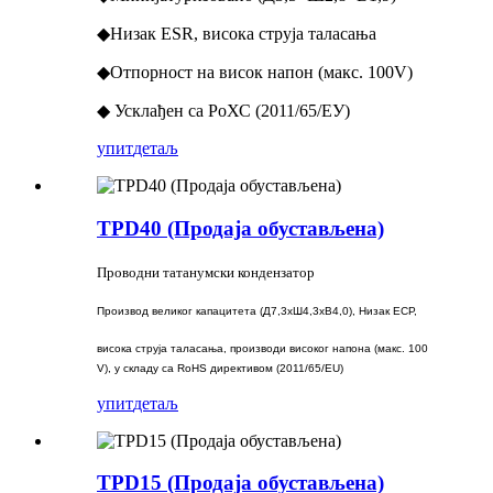
◆Низак ESR, висока струја таласања
◆Отпорност на висок напон (макс. 100V)
◆ Усклађен са РоХС (2011/65/ЕУ)
упит
детаљ
TPD40 (Продаја обустављена)
Проводни татанумски кондензатор
Производ великог капацитета (Д7,3xШ4,3xВ4,0), Низак ЕСР,
висока струја таласања, производи високог напона (макс. 100
V), у складу са RoHS директивом (2011/65/EU)
упит
детаљ
TPD15 (Продаја обустављена)