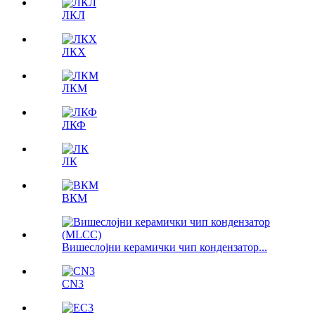
ЛКЛ
ЛКX
ЛКМ
ЛКФ
ЛК
ВКМ
Вишеслојни керамички чип кондензатор...
CN3