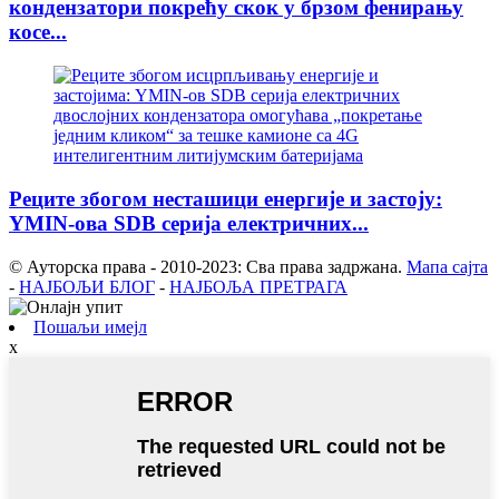
кондензатори покрећу скок у брзом фенирању
косе...
Реците збогом несташици енергије и застоју:
YMIN-ова SDB серија електричних...
© Ауторска права - 2010-2023: Сва права задржана.
Мапа сајта
-
НАЈБОЉИ БЛОГ
-
НАЈБОЉА ПРЕТРАГА
Пошаљи имејл
x