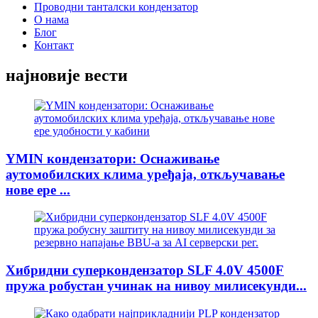
Проводни танталски кондензатор
О нама
Блог
Контакт
најновије вести
YMIN кондензатори: Оснаживање
аутомобилских клима уређаја, откључавање
нове ере ...
Хибридни суперкондензатор SLF 4.0V 4500F
пружа робустан учинак на нивоу милисекунди...