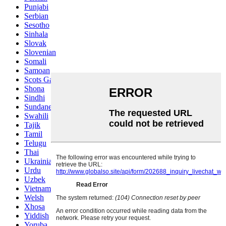
Punjabi
Serbian
Sesotho
Sinhala
Slovak
Slovenian
Somali
Samoan
Scots Gaelic
Shona
Sindhi
Sundanese
Swahili
Tajik
Tamil
Telugu
Thai
Ukrainian
Urdu
Uzbek
Vietnamese
Welsh
Xhosa
Yiddish
Yoruba