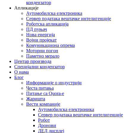
кондензатор
Апликације
Аутомобилска електроника
Сервер података вештачке интелигенције
Роботска апликација
ПД пуњач
Нова енергија
Војни пројекат
Комуникациона опрема
Моторни погон
Паметно мерало
Центар производа
Специјални кондензатор
О нама
Блог
Информације о индустрији
Честа питања
Питање са Quora-е
Жаришта
Вести компаније
Аутомобилска електроника
Сервер података вештачке интелигенције
Робот
Дронови
ЛЕД дисплеј