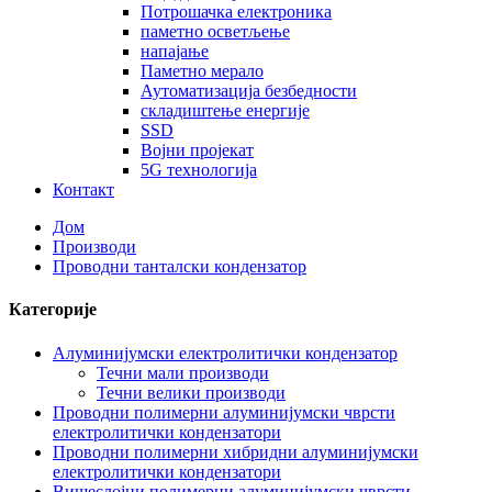
Потрошачка електроника
паметно осветљење
напајање
Паметно мерало
Аутоматизација безбедности
складиштење енергије
SSD
Војни пројекат
5G технологија
Контакт
Дом
Производи
Проводни танталски кондензатор
Категорије
Алуминијумски електролитички кондензатор
Течни мали производи
Течни велики производи
Проводни полимерни алуминијумски чврсти
електролитички кондензатори
Проводни полимерни хибридни алуминијумски
електролитички кондензатори
Вишеслојни полимерни алуминијумски чврсти