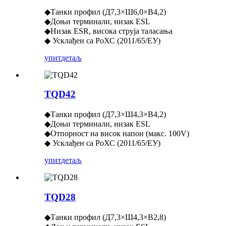
◆Танки профил (Д7,3×Ш6,0×В4,2)
◆Доњи терминали, низак ESL
◆Низак ESR, висока струја таласања
◆ Усклађен са РоХС (2011/65/ЕУ)
упит
детаљ
TQD42
◆Танки профил (Д7,3×Ш4,3×В4,2)
◆Доњи терминали, низак ESL
◆Отпорност на висок напон (макс. 100V)
◆ Усклађен са РоХС (2011/65/ЕУ)
упит
детаљ
TQD28
◆Танки профил (Д7,3×Ш4,3×В2,8)