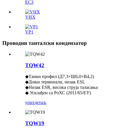
ЕС3
VHX
VP1
Проводни танталски кондензатор
TQW42
◆Танки профил (Д7,3×Ш6,0×В4,2)
◆Доњи терминали, низак ESL
◆Низак ESR, висока струја таласања
◆ Усклађен са РоХС (2011/65/ЕУ)
упит
детаљ
TQW19