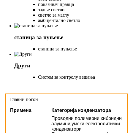
показивач правца
задње светло
светло за маглу
амбијентално светло
станица за пуњење
станица за пуњење
Други
Систем за контролу вешања
Главни погон
Примена
Категорија кондензатора
Проводни полимерни хибридни
алуминијумски електролитички
кондензатори