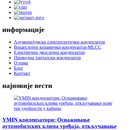
информације
Алуминијумски електролитички кондензатор
Вишеслојни керамички кондензатор-MLCC
Електрични двослојни кондензатор
Проводни танталски кондензатор
О нама
Блог
Контакт
најновије вести
YMIN кондензатори: Оснаживање
аутомобилских клима уређаја, откључавање