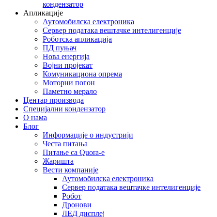
кондензатор
Апликације
Аутомобилска електроника
Сервер података вештачке интелигенције
Роботска апликација
ПД пуњач
Нова енергија
Војни пројекат
Комуникациона опрема
Моторни погон
Паметно мерало
Центар производа
Специјални кондензатор
О нама
Блог
Информације о индустрији
Честа питања
Питање са Quora-е
Жаришта
Вести компаније
Аутомобилска електроника
Сервер података вештачке интелигенције
Робот
Дронови
ЛЕД дисплеј