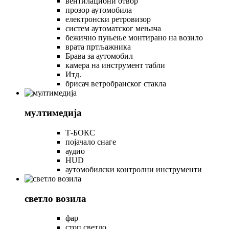
вентилациони отвор
прозор аутомобила
електронски ретровизор
систем аутоматског мењача
бежично пуњење монтирано на возило
врата пртљажника
Брава за аутомобил
камера на инструмент табли
Итд.
брисач ветробранског стакла
мултимедија
Т-БОКС
појачало снаге
аудио
HUD
аутомобилски контролни инструменти
светло возила
фар
стоп светло