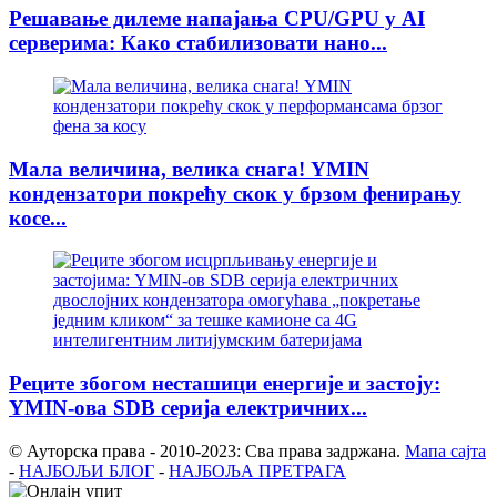
Решавање дилеме напајања CPU/GPU у AI
серверима: Како стабилизовати нано...
Мала величина, велика снага! YMIN
кондензатори покрећу скок у брзом фенирању
косе...
Реците збогом несташици енергије и застоју:
YMIN-ова SDB серија електричних...
© Ауторска права - 2010-2023: Сва права задржана.
Мапа сајта
-
НАЈБОЉИ БЛОГ
-
НАЈБОЉА ПРЕТРАГА