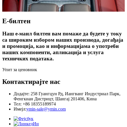
Е-билтен
Наш е-маил билтен вам помаже да будете у току
са широким избором наших производа, догађаја
и промоција, као и информацијама о употреби
наших компоненти, апликација и услуга
техничких података.
Упит за ценовник
Контактирајте нас
Додајте: 258 Гуангцун Рд, Иангванг Индустриал Парк,
Фенгкиан Дистрицт, Шангај 201406, Кина
Тел: +86 18355189974
Имејл:
ymin-sale@ymin.com