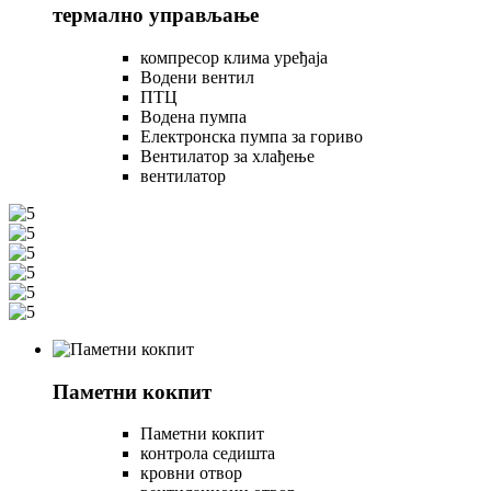
термално управљање
компресор клима уређаја
Водени вентил
ПТЦ
Водена пумпа
Електронска пумпа за гориво
Вентилатор за хлађење
вентилатор
Паметни кокпит
Паметни кокпит
контрола седишта
кровни отвор