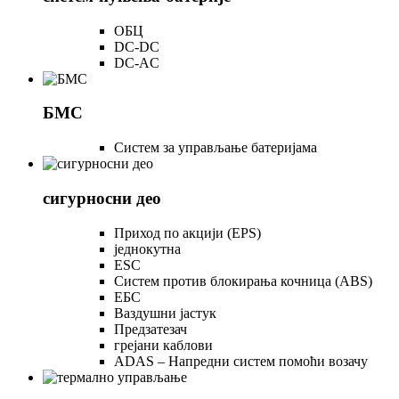
ОБЦ
DC-DC
DC-AC
БМС
Систем за управљање батеријама
сигурносни део
Приход по акцији (EPS)
једнокутна
ESC
Систем против блокирања кочница (ABS)
ЕБС
Ваздушни јастук
Предзатезач
грејани каблови
ADAS – Напредни систем помоћи возачу