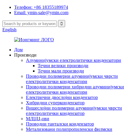
Телефон: +86 18355189974
Email: ymin-sale@ymin.com
English
Дом
Производи
Алуминијумски електролитички кондензатори
Течни велики производи
Течни мали производи
Проводни полимерни алуминијумски чврсти
електролитички кондензатори
Проводни полимерни хибридни алуминијумски
електролитички кондензатори
Електрични двослојни кондензатор
Хибридни суперкондензатор
Вишеслојни полимерни алуминијумски чврсти
електролитички кондензатор
МЛЦЦ-ови
Проводни танталски кондензатор
Метализовани полипропиленски филмски