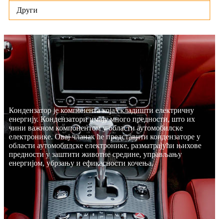
Други
Кондензатор је компонента која складишти електричну
енергију. Кондензатори имају много предности, што их
чини важном компонентом у области аутомобилске
електронике. Овај чланак ће представити кондензаторе у
области аутомобилске електронике, разматрајући њихове
предности у заштити животне средине, управљању
енергијом, убрзању и ефикасности кочења.