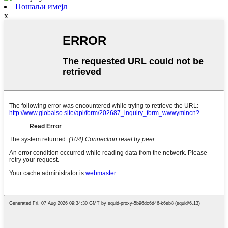
Пошаљи имејл
x