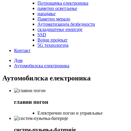
Потрошачка електроника
паметно осветљење
напајање
Паметно мерало
Аутоматизација безбедности
складиштење енергије
SSD
Војни пројекат
5G технологија
Контакт
Дом
Аутомобилска електроника
Аутомобилска електроника
главни погон
Електрични погон и управљање
систем-пуњења-батерије