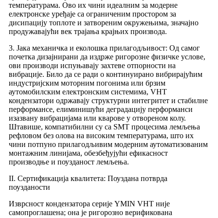
температурама. Ово их чини идеалним за модерне
електронске уређаје са ограниченим простором за
дисипацију топлоте и затвореним окружењима, значајно
продужавајући век трајања крајњих производа.
3. Јака механичка и еколошка прилагодљивост: Од самог
почетка дизајнирани да издрже ригорозне физичке услове,
ови производи испуњавају захтеве отпорности на
вибрације. Било да се ради о континуирано вибрирајућим
индустријским моторним погонима или брзим
аутомобилским електронским системима, VHT
кондензатори одржавају структурни интегритет и стабилне
перформансе, елиминишући деградацију перформанси
изазвану вибрацијама или кварове у отвореном колу.
Штавише, компатибилни су са SMT процесима лемљења
рефловом без олова на високим температурама, што их
чини потпуно прилагодљивим модерним аутоматизованим
монтажним линијама, обезбеђујући ефикасност
производње и поузданост лемљења.
II. Сертификација квалитета: Поуздана потврда
поузданости
Изврсност кондензатора серије YMIN VHT није
самопроглашена; она је ригорозно верификована