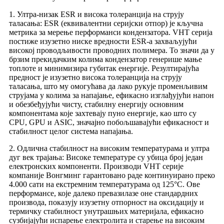
1. Ултра-низак ESR и висока толеранција на струју
таласања: ESR (еквивалентни серијски отпор) је кључна
метрика за мерење перформанси кондензатора. VHT серија
постиже изузетно ниске вредности ESR-а захваљујући
високој проводљивости проводних полимера. То значи да у
брзим прекидачким колима кондензатор генерише мање
топлоте и минимизира губитак енергије. Резултирајућа
предност је изузетно висока толеранција на струју
таласања, што му омогућава да лако рукује променљивим
струјама у колима за напајање, ефикасно изглађујући напон
и обезбеђујући чисту, стабилну енергију основним
компонентама које захтевају пуно енергије, као што су
CPU, GPU и ASIC, значајно побољшавајући ефикасност и
стабилност целог система напајања.
2. Одлична стабилност на високим температурама и ултра
дуг век трајања: Високе температуре су убица број један
електронских компоненти. Производи VHT серије
компаније Вонгминг гарантовано раде континуирано преко
4.000 сати на екстремним температурама од 125°C. Ове
перформансе, које далеко превазилазе оне стандардних
производа, показују изузетну отпорност на оксидацију и
термичку стабилност унутрашњих материјала, ефикасно
сузбијајући испарење електролита и старење на високим