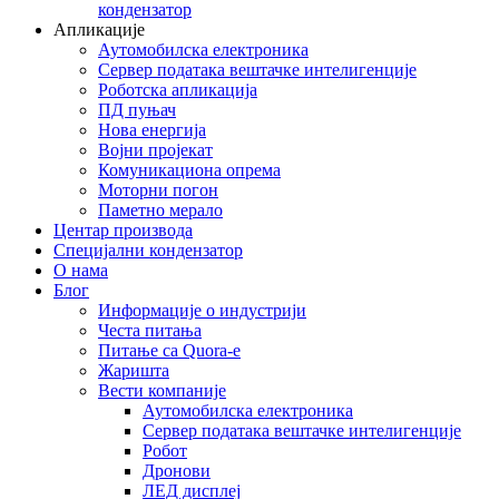
кондензатор
Апликације
Аутомобилска електроника
Сервер података вештачке интелигенције
Роботска апликација
ПД пуњач
Нова енергија
Војни пројекат
Комуникациона опрема
Моторни погон
Паметно мерало
Центар производа
Специјални кондензатор
О нама
Блог
Информације о индустрији
Честа питања
Питање са Quora-е
Жаришта
Вести компаније
Аутомобилска електроника
Сервер података вештачке интелигенције
Робот
Дронови
ЛЕД дисплеј