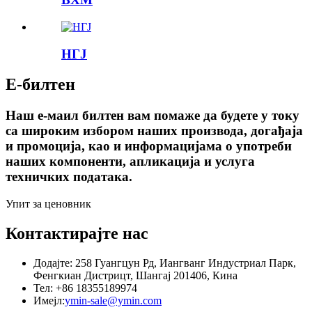
НГЈ
Е-билтен
Наш е-маил билтен вам помаже да будете у току
са широким избором наших производа, догађаја
и промоција, као и информацијама о употреби
наших компоненти, апликација и услуга
техничких података.
Упит за ценовник
Контактирајте нас
Додајте: 258 Гуангцун Рд, Иангванг Индустриал Парк,
Фенгкиан Дистрицт, Шангај 201406, Кина
Тел: +86 18355189974
Имејл:
ymin-sale@ymin.com