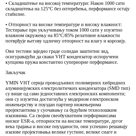
• Складиштење на високој температури: Након 1000 сати
складиштења на 125°C без оптерећења, перформансе остају
стабилне.
• Отпорност на високе температуре и високу влажност:
Тестирање при укључивању током 1000 сати у изузетно
влажном окружењу на 85°C/85% релативне влажности
потврђује његову одличну отпорност на влагу и корозију.
Ови тестови заједно граде солидан заштитни зид,
осигуравајући да сваки VHT кондензатор испоручени
купцима пружа константно супериорне перформансе.
Закључак
YMIN VHT серија проводљивих полимерних хибридних
алуминијумских електролитичких кондензатора (SMD тип)
су више од само једноставних електронских компоненти;
они су изузетна достигнућа у модерном електронском
инжењерству и поуздан партнер инжењерима
пројектантима у суочавању са будућим технолошким
изазовима. Са својим свеобухватним перформансама
ниског ESR-а, отпорности на високе температуре, дугог
века трајања и високе поузданости, они успешно решавају
изазове пројектовања велике густине, велике снаге и