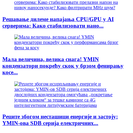
Решавање дилеме напајања CPU/GPU у AI
серверима: Како стабилизовати нано...
Мала величина, велика снага! YMIN
кондензатори покрећу скок у брзом фенирању
косе...
Реците збогом несташици енергије и застоју:
YMIN-ова SDB серија електричних...