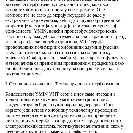
захтеви за перформансе, поузданост и издржљивост
основних компоненти постају све строжији. Ове
компоненте не само да морају поуздано да раде у
екстремним окружењима, већ и да испуњавају трендове
индустрије ка минијатуризацији и високој енергетској
ефикасности. YMIN, водећи произвођач електронских
компоненти, има дубоко разумевање овог тржишног тренда
и лансирао је свој водећи производ, VHT серије
проводљивих полимерних хибридних алуминијумских
електролитичких кондензатора (тип за површинску
монтажу). Овај производ комбинује најсавременију науку о
материјалима са прецизним производним процесима како
би обезбедио поуздану подршку за напајање и сигнал за
захтевне примене.
I. Основна технологија: Темељ врхунских перформанси
Кондензатори YMIN VHT серије нису само итерација
традиционалних алуминијумских електролитских
кондензатора, већ револуционарна надоградња. Они
користе јединствену хибридну технологију проводних
полимера која комбинује изузетна својства проводних
полимерних материјала са предностима традиционалних
електролитских система, постижући квалитативни скок у
неколико кључних параметара перформанси.