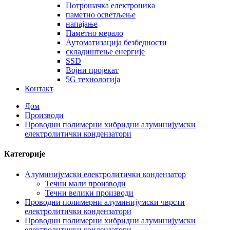
Потрошачка електроника
паметно осветљење
напајање
Паметно мерало
Аутоматизација безбедности
складиштење енергије
SSD
Војни пројекат
5G технологија
Контакт
Дом
Производи
Проводни полимерни хибридни алуминијумски
електролитички кондензатори
Категорије
Алуминијумски електролитички кондензатор
Течни мали производи
Течни велики производи
Проводни полимерни алуминијумски чврсти
електролитички кондензатори
Проводни полимерни хибридни алуминијумски
електролитички кондензатори