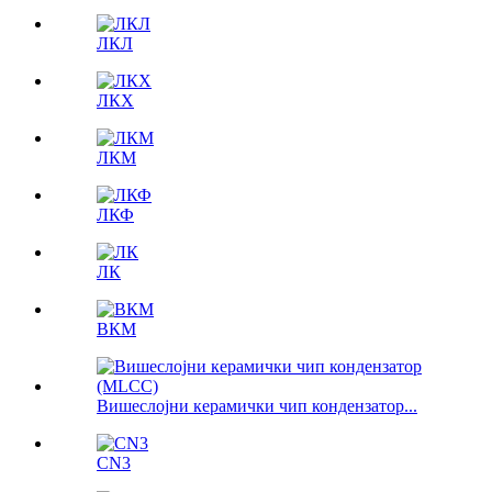
ЛКЛ
ЛКX
ЛКМ
ЛКФ
ЛК
ВКМ
Вишеслојни керамички чип кондензатор...
CN3