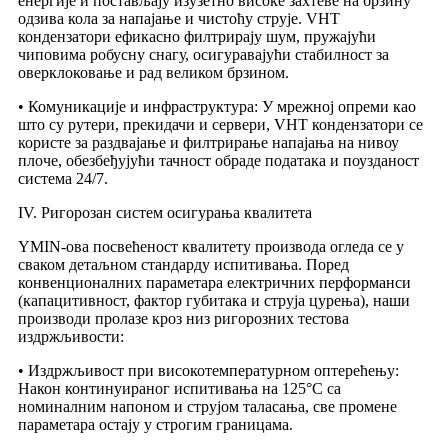
енергије и постављају изузетно високе захтеве на брзину
одзива кола за напајање и чистоћу струје. VHT
кондензатори ефикасно филтрирају шум, пружајући
чиповима робусну снагу, осигуравајући стабилност за
оверклоковање и рад великом брзином.
• Комуникације и инфраструктура: У мрежној опреми као
што су рутери, прекидачи и сервери, VHT кондензатори се
користе за раздвајање и филтрирање напајања на нивоу
плоче, обезбеђујући тачност обраде података и поузданост
система 24/7.
IV. Ригорозан систем осигурања квалитета
YMIN-ова посвећеност квалитету производа огледа се у
сваком детаљном стандарду испитивања. Поред
конвенционалних параметара електричних перформанси
(капацитивност, фактор губитака и струја цурења), наши
производи пролазе кроз низ ригорозних тестова
издржљивости:
• Издржљивост при високотемпературном оптерећењу:
Након континуираног испитивања на 125°C са
номиналним напоном и струјом таласања, све промене
параметара остају у строгим границама.