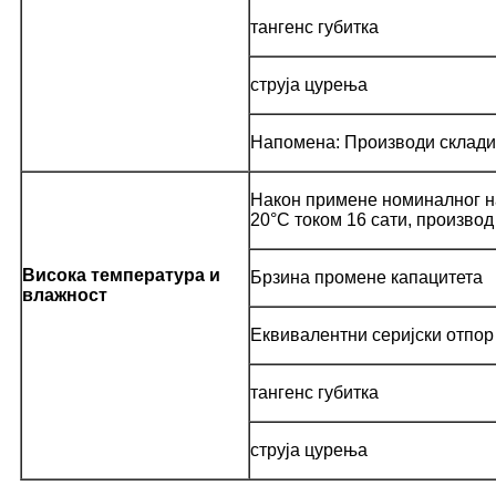
тангенс губитка
струја цурења
Напомена: Производи складиш
Након примене номиналног на
20°C током 16 сати, произво
Висока температура и
Брзина промене капацитета
влажност
Еквивалентни серијски отпор
тангенс губитка
струја цурења