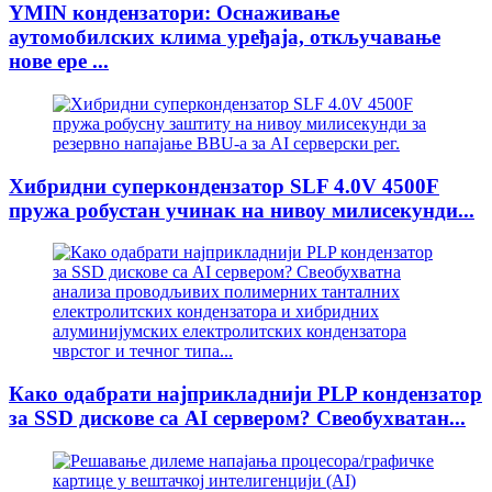
YMIN кондензатори: Оснаживање
аутомобилских клима уређаја, откључавање
нове ере ...
Хибридни суперкондензатор SLF 4.0V 4500F
пружа робустан учинак на нивоу милисекунди...
Како одабрати најприкладнији PLP кондензатор
за SSD дискове са AI сервером? Свеобухватан...