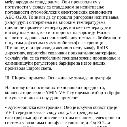
међународним стандардима. Ови производи су у
потпуности у складу са стандардом за испитивање
поузданости аутомобилских електронских компоненти
AEC-Q200. То значи да су прошли ригорозна испитивања,
укључујући оптерећења на високим температурама,
цикличне промене температуре, високе температуре и
високу влажност, као и отпорност на корозију. Њихов
квалитет задовољава непоколебљиву тежњу ка безбедности
и нултим дефектима у аутомобилској електроници.
Штавише, ови производи активно испуњавају RoHS
директиву, користећи еколошки прихватљиве материјале,
усклађујући се са глобалним трендом зелене производње и
елиминишући регулаторне баријере за извоз наших
производа широм света.
III. Широка примена: Оснаживање хиљада индустрија
На основу ових основних технолошких предности,
кондензатори серије YMIN VHT су идеалан избор за бројне
врхунске и високо поуздане примене:
• Аутомобилска електроника: Ово је кључна област где је
VHT серија доказала своју снагу. Са трендом ка
електрификацији и интелигентним возилима, електронски
системи у возилима постају све сложенији. Од ECU-а