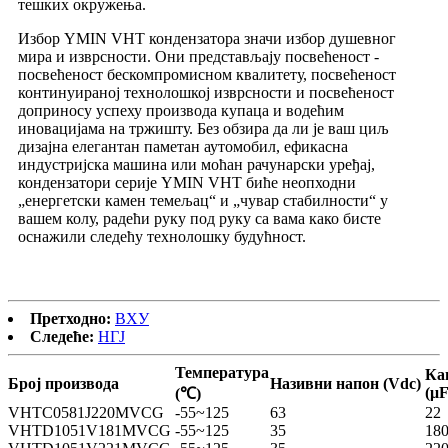
тешких окружења.
Избор YMIN VHT кондензатора значи избор душевног
мира и изврсности. Они представљају посвећеност -
посвећеност бескомпромисном квалитету, посвећеност
континуираној технолошкој изврсности и посвећеност
доприносу успеху производа купаца и водећим
иновацијама на тржишту. Без обзира да ли је ваш циљ
дизајна елегантан паметан аутомобил, ефикасна
индустријска машина или моћан рачунарски уређај,
кондензатори серије YMIN VHT биће неопходни
„енергетски камен темељац“ и „чувар стабилности“ у
вашем колу, радећи руку под руку са вама како бисте
оснажили следећу технолошку будућност.
Претходно:
ВХУ
Следеће:
НГЈ
Температура
Ка
Број производа
Називни напон (Vdc)
(μF
(℃)
VHTC0581J220MVCG
-55~125
63
22
VHTD1051V181MVCG
-55~125
35
18