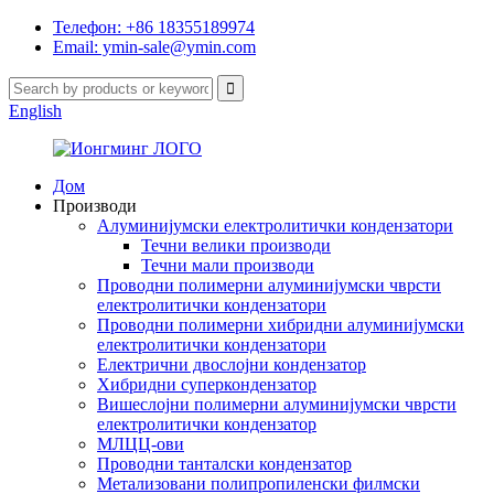
Телефон: +86 18355189974
Email: ymin-sale@ymin.com
English
Дом
Производи
Алуминијумски електролитички кондензатори
Течни велики производи
Течни мали производи
Проводни полимерни алуминијумски чврсти
електролитички кондензатори
Проводни полимерни хибридни алуминијумски
електролитички кондензатори
Електрични двослојни кондензатор
Хибридни суперкондензатор
Вишеслојни полимерни алуминијумски чврсти
електролитички кондензатор
МЛЦЦ-ови
Проводни танталски кондензатор
Метализовани полипропиленски филмски