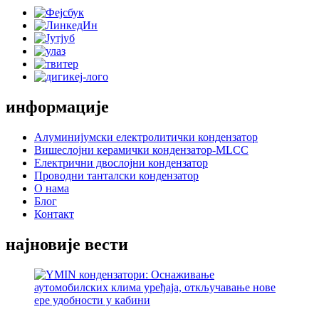
информације
Алуминијумски електролитички кондензатор
Вишеслојни керамички кондензатор-MLCC
Електрични двослојни кондензатор
Проводни танталски кондензатор
О нама
Блог
Контакт
најновије вести