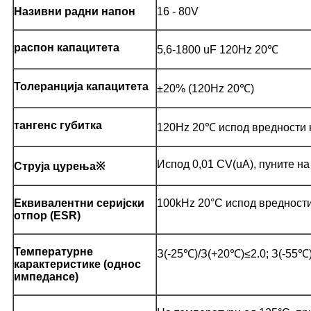
Називни радни напон
16 - 80V
распон капацитета
5,6-1800 uF 120Hz 20℃
Толеранција капацитета
±20% (120Hz 20℃)
тангенс губитка
120Hz 20℃ испод вредности 
Испод 0,01 CV(uA), пуните н
Струја цурења※
Еквивалентни серијски
100kHz 20°C испод вредности
отпор (ESR)
Температурне
З(-25℃)/З(+20℃)≤2.0; З(-55℃)
карактеристике (однос
импедансе)