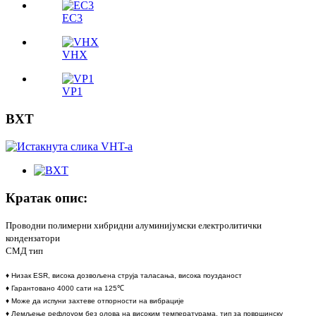
ЕС3
VHX
VP1
ВХТ
Кратак опис:
Проводни полимерни хибридни алуминијумски електролитички
кондензатори
СМД тип
♦ Низак ESR, висока дозвољена струја таласања, висока поузданост
♦ Гарантовано 4000 сати на 125℃
♦ Може да испуни захтеве отпорности на вибрације
♦ Лемљење рефлоуом без олова на високим температурама, тип за површинску