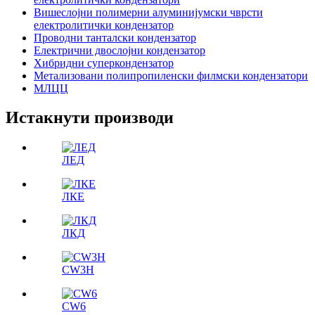
Вишеслојни полимерни алуминијумски чврсти
електролитички кондензатор
Проводни танталски кондензатор
Електрични двослојни кондензатор
Хибридни суперкондензатор
Метализовани полипропиленски филмски кондензатори
МЛЦЦ
Истакнути производи
ЛЕД
ЛКЕ
ЛКД
CW3H
CW6