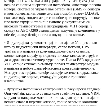
мотора и TCU-а мењача до уграђених пуњача (OBC) за
возила са новим енергетским потребама, инвертора погона
мотора, система за управљање батеријама (BMS) и сензора
и контролера за напредне системе помоћи возачу (ADAS),
сви захтевају кондензаторе способне да испоручују високе
пролазне струје и стабилне напоне у окружењима са
високим температурама и вибрацијама. VHT серија, у
складу са AEC-Q200 стандардима, кључна је компонента у
обезбеђивању безбедности и поузданости вожње.
• Индустријска аутоматизација и напајања: У опреми као
што су индустријски инвертори, серво погони, UPS
уређаји и напајања за комуникационе базне станице,
кондензатори морају да поднесу високе таласасте струје и
да издрже високе температуре плоче. Ниска ESR вредност
VHT серије ефикасно смањује пораст температуре модула
напајања и побољшава ефикасност конверзије енергије.
Њен дуг век трајања такође смањује захтеве за одржавање
индустријске опреме, смањујући укупне трошкове
власништва.
• Врхунска потрошачка електроника и рачунарски хардвер:
Ови уређаји, као што су врхунске графичке картице, VRM
модули за напајање матичних плоча, адаптери за напајање
велике снаге и играчке конзоле, троше огромне количине