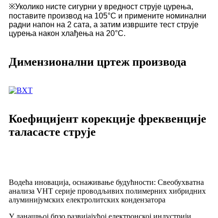
※Уколико нисте сигурни у вредност струје цурења,
поставите производ на 105°C и примените номинални
радни напон на 2 сата, а затим извршите тест струје
цурења након хлађења на 20°C.
Димензионални цртеж производа
Коефицијент корекције фреквенције
таласасте струје
Водећа иновација, оснаживање будућности: Свеобухватна
анализа VHT серије проводљивих полимерних хибридних
алуминијумских електролитских кондензатора
У данашњој брзо развијајућој електронској индустрији,