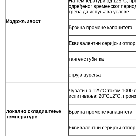
На температури од 125°C, пр
одређеног временског периода
треба да испуњава услове
Издржљивост
Брзина промене капацитета
Еквивалентни серијски отпор
тангенс губитка
струја цурења
Чувати на 125°C током 1000 
испитивања: 20°C±2°C, произ
локално складиштење
Брзина промене капацитета
температуре
Еквивалентни серијски отпор