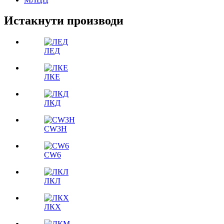
Истакнути производи
ЛЕД
ЛКЕ
ЛКД
CW3H
CW6
ЛКЛ
ЛКX