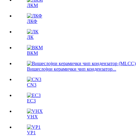
ЛКМ
ЛКФ
ЛК
ВКМ
Вишеслојни керамички чип кондензатор...
CN3
ЕС3
VHX
VP1