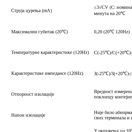
≤3√CV (C: номинал
Струја цурења (mA)
минута на 20℃
Максимални губитак (20℃)
0,20 (20℃ 120Hz)
Температурне карактеристике (120Hz)
C(-25℃)/C(+20℃)≥
Карактеристике импедансе (120Hz)
З(-25℃)/З(+20℃)≤
Вредност измерена
Отпорност изолације
поклопцу контејне
Није било абнорма
Напон изолације
свих терминала и 
У окружењу од 105