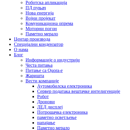
Роботска апликација
ПД пуњач
Нова енергија
Војни пројекат
Комуникациона опрема
Моторни погон
Паметно мерало
Центар производа
Специјални кондензатор
О нама
Блог
Информације о индустрији
Честа питања
Питање са Quora-е
Жаришта
Вести компаније
Аутомобилска електроника
Сервер података вештачке интелигенције
Робот
Дронови
ЛЕД дисплеј
Потрошачка електроника
паметно осветљење
напајање
Паметно мерало