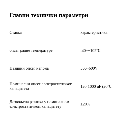
Главни технички параметри
Ставка
карактеристика
опсег радне температуре
-40~+105℃
Називни опсег напона
350~600V
Номинални опсег електростатичког
120-1000 uF (20℃
капацитета
Дозвољена разлика у номиналном
±20%
електростатичком капацитету