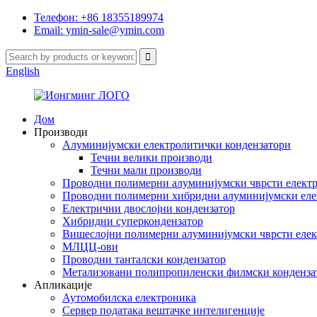
Телефон: +86 18355189974
Email: ymin-sale@ymin.com
English
Дом
Производи
Алуминијумски електролитички кондензатори
Течни велики производи
Течни мали производи
Проводни полимерни алуминијумски чврсти електр
Проводни полимерни хибридни алуминијумски еле
Електрични двослојни кондензатор
Хибридни суперкондензатор
Вишеслојни полимерни алуминијумски чврсти елек
МЛЦЦ-ови
Проводни танталски кондензатор
Метализовани полипропиленски филмски конденза
Апликације
Аутомобилска електроника
Сервер података вештачке интелигенције