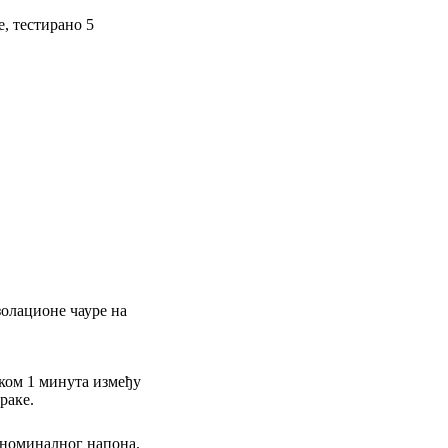
, тестирано 5
олационе чауре на
ком 1 минута између
раке.
 номиналног напона.