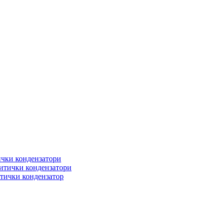
чки кондензатори
итички кондензатори
тички кондензатор