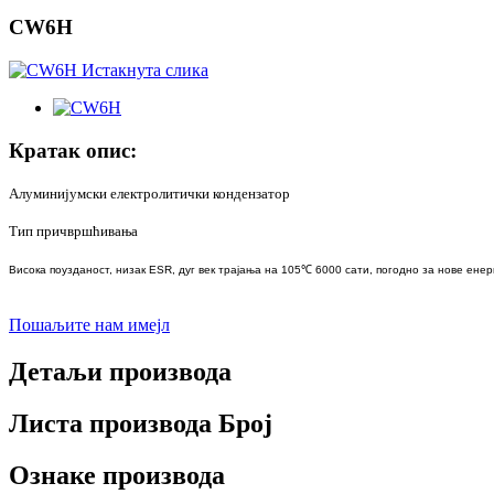
CW6H
Кратак опис:
Алуминијумски електролитички кондензатор
Тип причвршћивања
Висока поузданост, низак ESR, дуг век трајања на 105℃ 6000 сати, погодно за нове ен
Пошаљите нам имејл
Детаљи производа
Листа производа Број
Ознаке производа