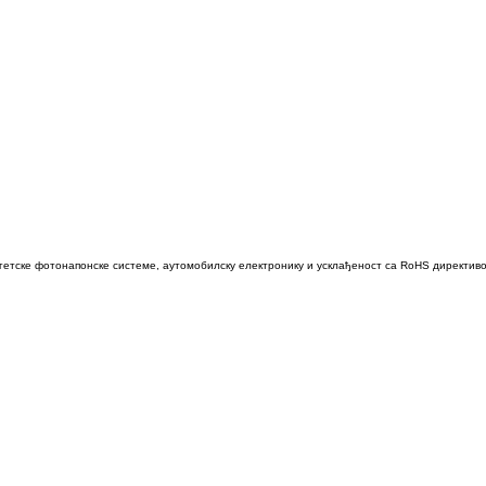
ергетске фотонапонске системе, аутомобилску електронику и усклађеност са RoHS директив