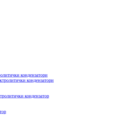
олитички кондензатори
ктролитички кондензатори
тролитички кондензатор
тор