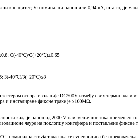
ни капацитет; V: номинални напон или 0,94mA, шта год је мање
0,8; C(-40℃)/C(+20℃)≥0,65
5; З(-40℃)/З(+20℃)≤8
 тестером отпора изолације DC500V између свих терминала и из
ра и инсталиране фиксне траке је ≥100MΩ.
лности када је напон од 2000 V наизменичног тока примењен то
изолационе чауре на поклопцу контејнера и постављене фиксне т
°C, номинална струја таласања се суперпонира без прекорачења