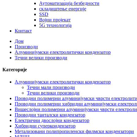
Аутоматизација безбедности
складиштење енергије
SSD
Војни пројекат
5G технологија
Контакт
Дом
Производи
Алуминијумски електролитички кондензатор
Течни велики производи
Категорије
Алуминијумски електролитички кондензатор
Течни мали производи
Течни велики производи
Проводни полимерни алуминијумски чврсти електролити
Проводни полимерни хибридни алуминијумски електрол
Вишеслојни полимерни алуминијумски чврсти електроли
Проводни танталски кондензатор
Електрични двослојни кондензатор
Хибридни суперкондензатор
Метализовани полипропиленски филмски кондензатори
МЛЦЦ