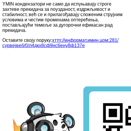
YMIN кондензатори не само да испуњавају строге
захтеве прекидача за поузданост, издржљивост и
стабилност, већ се и прилагођавају сложеним струјним
условима и честим променама оптерећења,
постављајући темеље за дугорочни ефикасан рад
прекидача.
Оставите своју поруку:
хттп://информат.имин.цом:281/
сурвејвеб/0/л4дкx8сф9нс6енy8ф137е