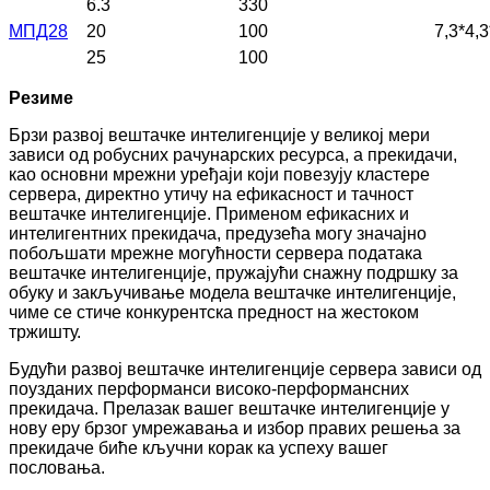
6.3
330
МПД28
20
100
7,3*4,3
25
100
Резиме
Брзи развој вештачке интелигенције у великој мери
зависи од робусних рачунарских ресурса, а прекидачи,
као основни мрежни уређаји који повезују кластере
сервера, директно утичу на ефикасност и тачност
вештачке интелигенције. Применом ефикасних и
интелигентних прекидача, предузећа могу значајно
побољшати мрежне могућности сервера података
вештачке интелигенције, пружајући снажну подршку за
обуку и закључивање модела вештачке интелигенције,
чиме се стиче конкурентска предност на жестоком
тржишту.
Будући развој вештачке интелигенције сервера зависи од
поузданих перформанси високо-перформансних
прекидача. Прелазак вашег вештачке интелигенције у
нову еру брзог умрежавања и избор правих решења за
прекидаче биће кључни корак ка успеху вашег
пословања.