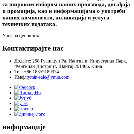
са широким избором наших производа, догађаја
и промоција, као и информацијама о употреби
наших компоненти, апликација и услуга
техничких података.
Упит за ценовник
Контактирајте нас
Додајте: 258 Гуангцун Рд, Иангванг Индустриал Парк,
Фенгкиан Дистрицт, Шангај 201406, Кина
Тел: +86 18355189974
Имејл:
ymin-sale@ymin.com
информације