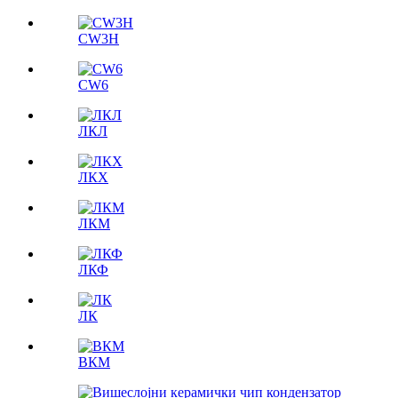
CW3H
CW6
ЛКЛ
ЛКX
ЛКМ
ЛКФ
ЛК
ВКМ