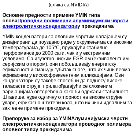
(слика са NVIDIA)
Основне предности примене YMIN типа
олова
Проводни полимерни алуминијумски чврсти
електролитички кондензатори
у прекидачима
YMIN кондензатори са оловним чврстим напајањем су
дизајнирани да поуздано раде у окружењима са високим
температурама до 105°C, пружајући стабилне
перформансе до 2000 сати, чак и у екстремним
условима. Са изузетно ниским ESR-ом (еквивалентним
серијским отпором), они побољшавају енергетску
ефикасност и смањују губитак снаге, што их чини веома
ефикасним у високофреквентним апликацијама. Ови
кондензатори су такође способни да поднесу високе
таласасте струје, прилагођавајући се сложеним
варијацијама оптерећења како би одржали стабилност.
Штавише, нуде одличну отпорност на високе струјне
ударе, ефикасно штитећи кола, што их чини идеалним за
захтевне примене прекидача.
Препоруке за избор за YMIN
Алуминијумски чврсти
електролитички кондензатори проводног полимера
оловног типа
у прекидачима