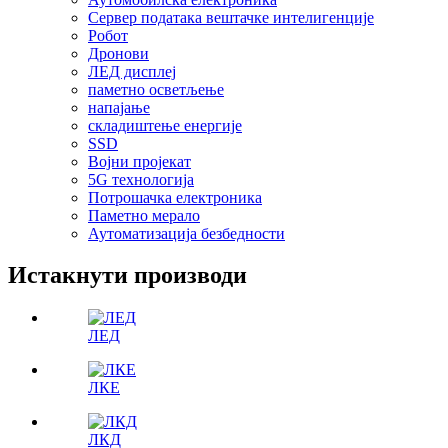
Сервер података вештачке интелигенције
Робот
Дронови
ЛЕД дисплеј
паметно осветљење
напајање
складиштење енергије
SSD
Војни пројекат
5G технологија
Потрошачка електроника
Паметно мерало
Аутоматизација безбедности
Истакнути производи
ЛЕД
ЛКЕ
ЛКД