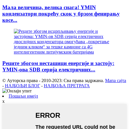
Мала величина, велика снага! YMIN
кондензатори покрећу скок у брзом фенирању
косе...
Реците збогом несташици енергије и застоју:
YMIN-ова SDB серија електричних...
© Ауторска права - 2010-2023: Сва права задржана.
Мапа сајта
-
НАЈБОЉИ БЛОГ
-
НАЈБОЉА ПРЕТРАГА
Пошаљи имејл
x