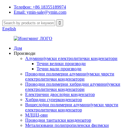
Телефон: +86 18355189974
Email: ymin-sale@ymin.com
English
Дом
Производи
Алуминијумски електролитички кондензатори
Течни велики производи
Течни мали производи
Проводни полимерни алуминијумски чврсти
електролитички кондензатори
Проводни полимерни хибридни алуминијумски
електролитички кондензатори
Електрични двослојни кондензатор
Хибридни суперкондензатор
Вишеслојни полимерни алуминијумски чврсти
електролитички кондензатор
МЛЦЦ-ови
Проводни танталски кондензатор
Метализовани полипропиленски филмски