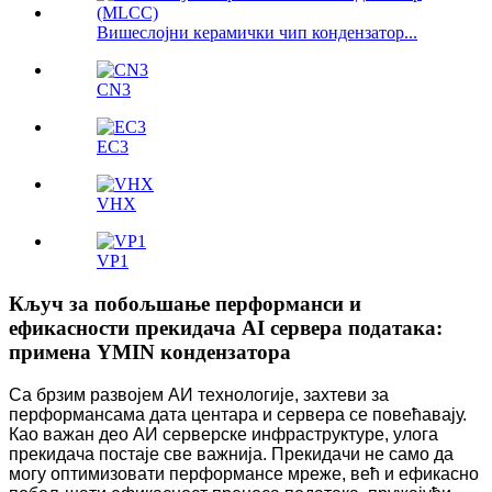
Вишеслојни керамички чип кондензатор...
CN3
ЕС3
VHX
VP1
Кључ за побољшање перформанси и
ефикасности прекидача AI сервера података:
примена YMIN кондензатора
Са брзим развојем АИ технологије, захтеви за
перформансама дата центара и сервера се повећавају.
Као важан део АИ серверске инфраструктуре, улога
прекидача постаје све важнија. Прекидачи не само да
могу оптимизовати перформансе мреже, већ и ефикасно