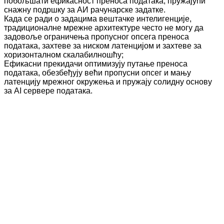
побољшати ефикасност преноса података, пружајући
снажну подршку за АИ рачунарске задатке.
Када се ради о задацима вештачке интелигенције,
традиционалне мрежне архитектуре често не могу да
задовоље ограничења пропусног опсега преноса
података, захтеве за ниском латенцијом и захтеве за
хоризонталном скалабилношћу;
Ефикасни прекидачи оптимизују путање преноса
података, обезбеђују већи пропусни опсег и мању
латенцију мрежног окружења и пружају солидну основу
за AI сервере података.