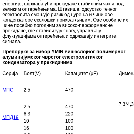
енергије, одржавајући прекидаче стабилним чак и под
великим оптерећењима. Штавише, одсуство течног
електролита смањује ризик од цурења и чини ове
кондензаторе еколошки прихватљивим. Ове особине их
чине посебно погодним за високо-перформансне
прекидаче, где стабилизују снагу, управљају
флуктуацијама оптерећења и одржавају интегритет
сигнала.
Препоруке за избор YMIN вишеслојног полимерног
алуминијумског чврстог електролитичког
кондензатора у прекидачима
Серија
Волт(V)
Капацитет (μF)
Дименз
МПС
2,5
470
7,3*4,3
2,5
470
6.3
220
МПД19
10
100
16
100