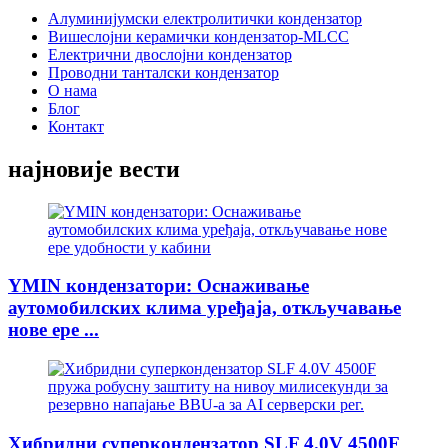
Алуминијумски електролитички кондензатор
Вишеслојни керамички кондензатор-MLCC
Електрични двослојни кондензатор
Проводни танталски кондензатор
О нама
Блог
Контакт
најновије вести
YMIN кондензатори: Оснаживање
аутомобилских клима уређаја, откључавање
нове ере ...
Хибридни суперкондензатор SLF 4.0V 4500F