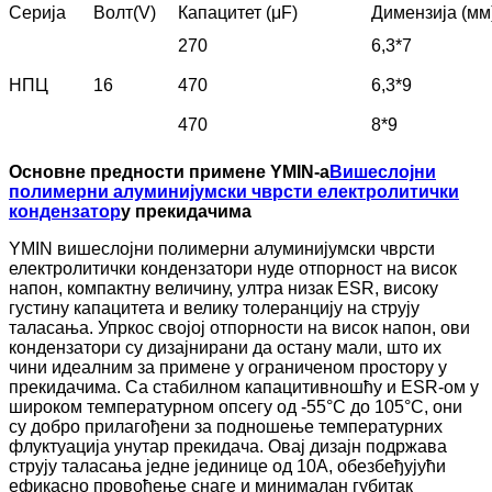
Серија
Волт(V)
Капацитет (μF)
Димензија (мм
270
6,3*7
НПЦ
16
470
6,3*9
470
8*9
Основне предности примене YMIN-а
Вишеслојни
полимерни алуминијумски чврсти електролитички
кондензатор
у прекидачима
YMIN вишеслојни полимерни алуминијумски чврсти
електролитички кондензатори нуде отпорност на висок
напон, компактну величину, ултра низак ESR, високу
густину капацитета и велику толеранцију на струју
таласања. Упркос својој отпорности на висок напон, ови
кондензатори су дизајнирани да остану мали, што их
чини идеалним за примене у ограниченом простору у
прекидачима. Са стабилном капацитивношћу и ESR-ом у
широком температурном опсегу од -55°C до 105°C, они
су добро прилагођени за подношење температурних
флуктуација унутар прекидача. Овај дизајн подржава
струју таласања једне јединице од 10A, обезбеђујући
ефикасно провођење снаге и минималан губитак