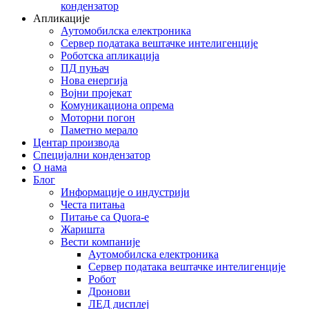
кондензатор
Апликације
Аутомобилска електроника
Сервер података вештачке интелигенције
Роботска апликација
ПД пуњач
Нова енергија
Војни пројекат
Комуникациона опрема
Моторни погон
Паметно мерало
Центар производа
Специјални кондензатор
О нама
Блог
Информације о индустрији
Честа питања
Питање са Quora-е
Жаришта
Вести компаније
Аутомобилска електроника
Сервер података вештачке интелигенције
Робот
Дронови
ЛЕД дисплеј