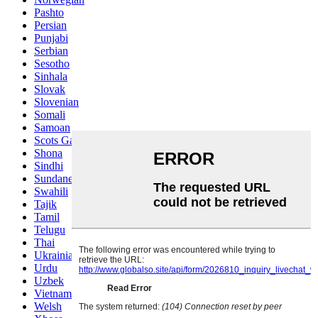
Pashto
Persian
Punjabi
Serbian
Sesotho
Sinhala
Slovak
Slovenian
Somali
Samoan
Scots Gaelic
Shona
Sindhi
Sundanese
Swahili
Tajik
Tamil
Telugu
Thai
Ukrainian
Urdu
Uzbek
Vietnamese
Welsh