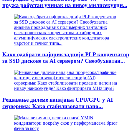
пружа робустан учинак на нивоу милисекунди...
Како одабрати најприкладнији PLP кондензатор
за SSD дискове са AI сервером? Свеобухватан...
Решавање дилеме напајања CPU/GPU у AI
серверима: Како стабилизовати нано...