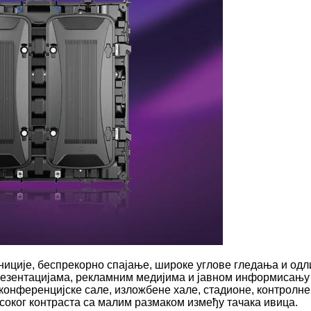
ниције, беспрекорно спајање, широке углове гледања и од
резентацијама, рекламним медијима и јавном информисању
 конференцијске сале, изложбене хале, стадионе, контролне
соког контраста са малим размаком између тачака ивица.