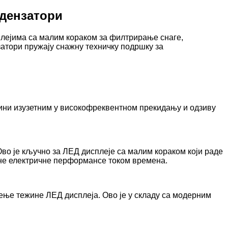
ндензатори
лејима са малим кораком за филтрирање снаге,
атори пружају снажну техничку подршку за
чини изузетним у високофреквентном прекидању и одзиву
Ово је кључно за ЛЕД дисплеје са малим кораком који раде
чне електричне перформансе током времена.
ење тежине ЛЕД дисплеја. Ово је у складу са модерним