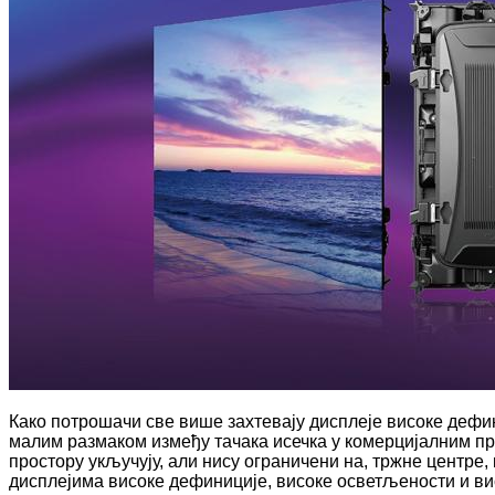
Како потрошачи све више захтевају дисплеје високе дефи
малим размаком између тачака исечка у комерцијалним п
простору укључују, али нису ограничени на, тржне центре,
дисплејима високе дефиниције, високе осветљености и ви