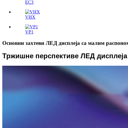
ЕС3
VHX
VP1
Основни захтеви ЛЕД дисплеја са малим распоно
Тржишне перспективе ЛЕД дисплеја