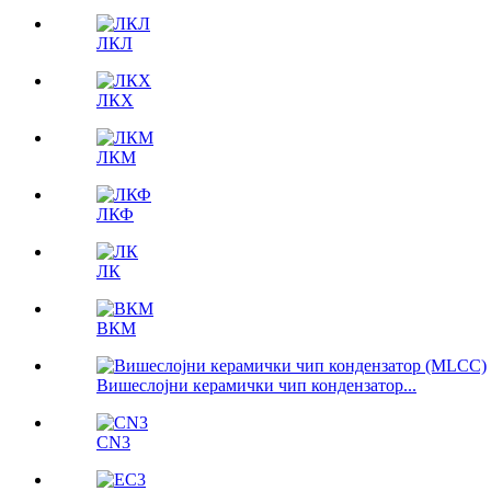
ЛКЛ
ЛКX
ЛКМ
ЛКФ
ЛК
ВКМ
Вишеслојни керамички чип кондензатор...
CN3