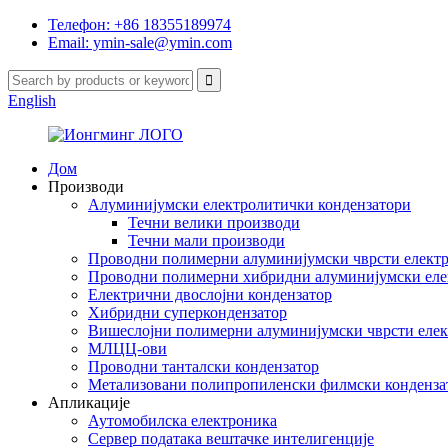
Телефон: +86 18355189974
Email: ymin-sale@ymin.com
English
Дом
Производи
Алуминијумски електролитички кондензатори
Течни велики производи
Течни мали производи
Проводни полимерни алуминијумски чврсти електр
Проводни полимерни хибридни алуминијумски еле
Електрични двослојни кондензатор
Хибридни суперкондензатор
Вишеслојни полимерни алуминијумски чврсти елек
МЛЦЦ-ови
Проводни танталски кондензатор
Метализовани полипропиленски филмски конденза
Апликације
Аутомобилска електроника
Сервер података вештачке интелигенције