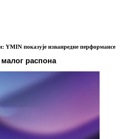
м: YMIN показује изванредне перформансе
 малог распона