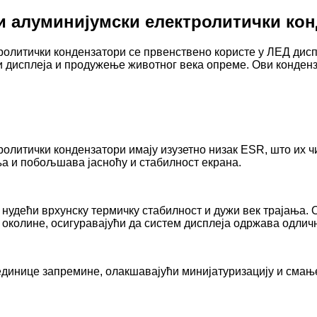
 алуминијумски електролитички ко
олитички кондензатори се првенствено користе у ЛЕД дисп
дисплеја и продужење животног века опреме. Ови конденз
олитички кондензатори имају изузетно низак ESR, што их 
а и побољшава јасноћу и стабилност екрана.
нудећи врхунску термичку стабилност и дужи век трајања. 
 околине, осигуравајући да систем дисплеја одржава одли
единице запремине, олакшавајући минијатуризацију и смањ