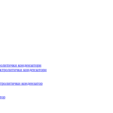
олитички кондензатори
ктролитички кондензатори
тролитички кондензатор
тор