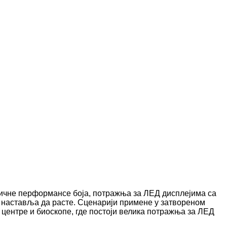
личне перформансе боја, потражња за ЛЕД дисплејима са
 наставља да расте. Сценарији примене у затвореном
 центре и биоскопе, где постоји велика потражња за ЛЕД