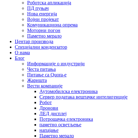
Роботска апликација
ПД пуњач
Нова енергија
Војни пројекат
Комуникациона опрема
Моторни погон
Паметно мерало
Центар производа
Специјални кондензатор
О нама
Блог
Информације о индустрији
Честа питања
Питање са Quora-е
Жаришта
Вести компаније
Аутомобилска електроника
Сервер података вештачке интелигенције
Робот
Дронови
ЛЕД дисплеј
Потрошачка електроника
паметно осветљење
напајање
Паметно мерало