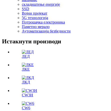
складиштење енергије
SSD
Војни пројекат
5G технологија
Потрошачка електроника
Паметно мерало
Аутоматизација безбедности
Истакнути производи
ЛЕД
ЛКЕ
ЛКД
CW3H
CW6