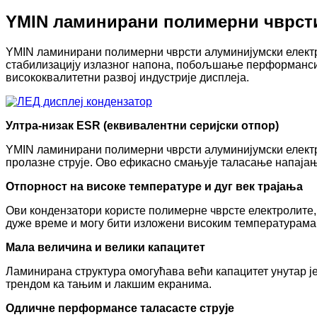
YMIN ламинирани полимерни чврсти
YMIN ламинирани полимерни чврсти алуминијумски електр
стабилизацију излазног напона, побољшање перформанси 
висококвалитетни развој индустрије дисплеја.
Ултра-низак ESR (еквивалентни серијски отпор)
YMIN ламинирани полимерни чврсти алуминијумски електр
пролазне струје. Ово ефикасно смањује таласање напајањ
Отпорност на високе температуре и дуг век трајања
Ови кондензатори користе полимерне чврсте електролите, 
дуже време и могу бити изложени високим температурама
Мала величина и велики капацитет
Ламинирана структура омогућава већи капацитет унутар ј
трендом ка тањим и лакшим екранима.
Одличне перформансе таласасте струје