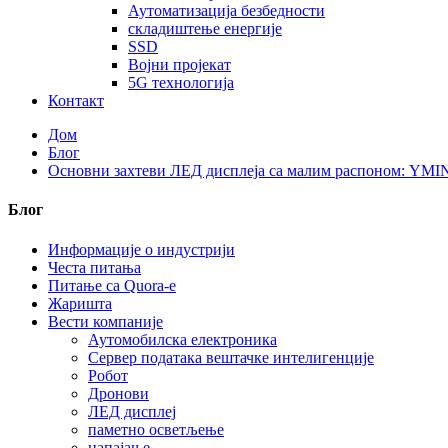
Аутоматизација безбедности
складиштење енергије
SSD
Војни пројекат
5G технологија
Контакт
Дом
Блог
Основни захтеви ЛЕД дисплеја са малим распоном: YMIN
Блог
Информације о индустрији
Честа питања
Питање са Quora-е
Жаришта
Вести компаније
Аутомобилска електроника
Сервер података вештачке интелигенције
Робот
Дронови
ЛЕД дисплеј
паметно осветљење
напајање