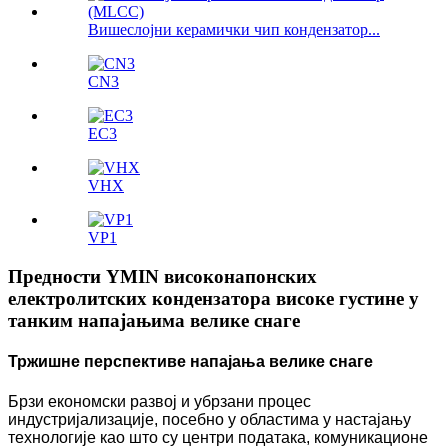
Вишеслојни керамички чип кондензатор...
CN3
ЕС3
VHX
VP1
Предности YMIN високонапонских
електролитских кондензатора високе густине у
танким напајањима велике снаге
Тржишне перспективе напајања велике снаге
Брзи економски развој и убрзани процес
индустријализације, посебно у областима у настајању
технологије као што су центри података, комуникационе