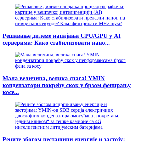
Решавање дилеме напајања CPU/GPU у AI
серверима: Како стабилизовати нано...
Мала величина, велика снага! YMIN
кондензатори покрећу скок у брзом фенирању
косе...
Реците збогом несташици енергије и застоју: