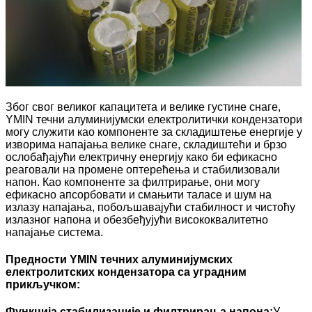
Због свог великог капацитета и велике густине снаге,
YMIN течни алуминијумски електролитички кондензатори
могу служити као компоненте за складиштење енергије у
изворима напајања велике снаге, складиштећи и брзо
ослобађајући електричну енергију како би ефикасно
реаговали на промене оптерећења и стабилизовали
напон. Као компоненте за филтрирање, они могу
ефикасно апсорбовати и смањити таласе и шум на
излазу напајања, побољшавајући стабилност и чистоћу
излазног напона и обезбеђујући висококвалитетно
напајање система.
Предности YMIN течних алуминијумских
електролитских кондензатора са уградним
прикључком:
Функција стабилизације и филтрирања напона:
У