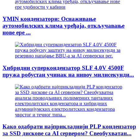
YMIN кондензатори: Оснаживање
аутомобилских клима уређаја, откључавање
нове ере ...
Хибридни суперкондензатор SLF 4.0V 4500F
пружа робустан учинак на нивоу милисекунди...
Како одабрати најприкладнији PLP кондензатор
за SSD дискове са AI сервером? Свеобухватан...