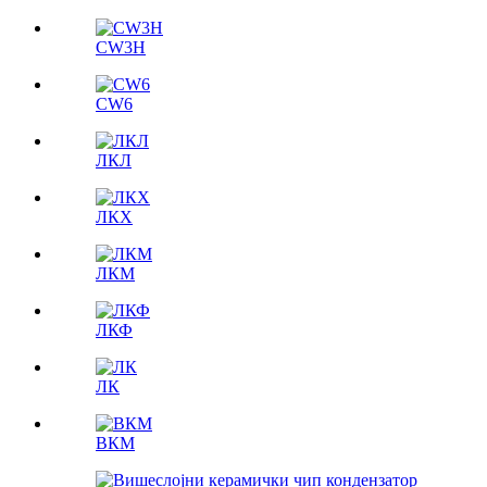
CW3H
CW6
ЛКЛ
ЛКX
ЛКМ
ЛКФ
ЛК
ВКМ