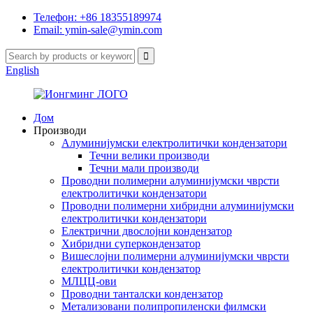
Телефон: +86 18355189974
Email: ymin-sale@ymin.com
English
Дом
Производи
Алуминијумски електролитички кондензатори
Течни велики производи
Течни мали производи
Проводни полимерни алуминијумски чврсти
електролитички кондензатори
Проводни полимерни хибридни алуминијумски
електролитички кондензатори
Електрични двослојни кондензатор
Хибридни суперкондензатор
Вишеслојни полимерни алуминијумски чврсти
електролитички кондензатор
МЛЦЦ-ови
Проводни танталски кондензатор
Метализовани полипропиленски филмски