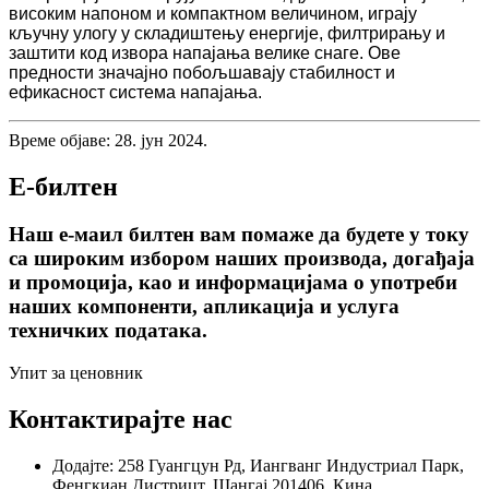
високим напоном и компактном величином, играју
кључну улогу у складиштењу енергије, филтрирању и
заштити код извора напајања велике снаге. Ове
предности значајно побољшавају стабилност и
ефикасност система напајања.
Време објаве: 28. јун 2024.
Е-билтен
Наш е-маил билтен вам помаже да будете у току
са широким избором наших производа, догађаја
и промоција, као и информацијама о употреби
наших компоненти, апликација и услуга
техничких података.
Упит за ценовник
Контактирајте нас
Додајте: 258 Гуангцун Рд, Иангванг Индустриал Парк,
Фенгкиан Дистрицт, Шангај 201406, Кина