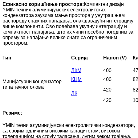
Ефикасно коришћење простора:
Компактни дизајн
YMIN течних алуминијумских електролитских
кондензатора заузима мање простора у унутрашњем
распореду снажних напајања, олакшавајући интеграцију
више компоненти. Ово повећава укупну интеграцију и
компактност напајања, што их чини посебно погодним за
опрему за напајање велике снаге са ограниченим
простором.
Тип
Серија
Напон (V)
Ка
ЛКМ
400
4
КЦМ
400
8
Минијатурни кондензатор
типа течног олова
420
8
ЛК
420
1
Резиме:
YMIN течни алуминијумски електролитички кондензатори,
са својим одличним високим капацитетом, високом
толеранцијом на струју таласања, дугим веком трајања,