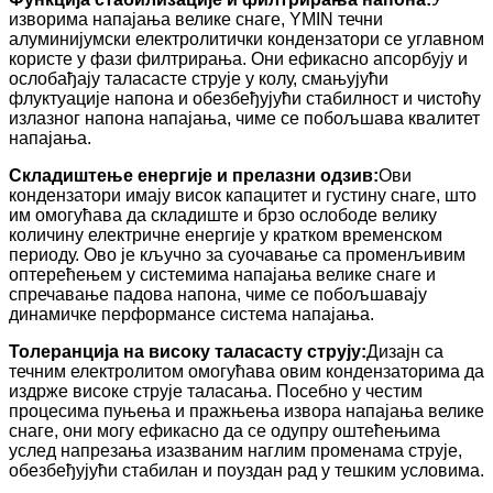
изворима напајања велике снаге, YMIN течни
алуминијумски електролитички кондензатори се углавном
користе у фази филтрирања. Они ефикасно апсорбују и
ослобађају таласасте струје у колу, смањујући
флуктуације напона и обезбеђујући стабилност и чистоћу
излазног напона напајања, чиме се побољшава квалитет
напајања.
Складиштење енергије и прелазни одзив:
Ови
кондензатори имају висок капацитет и густину снаге, што
им омогућава да складиште и брзо ослободе велику
количину електричне енергије у кратком временском
периоду. Ово је кључно за суочавање са променљивим
оптерећењем у системима напајања велике снаге и
спречавање падова напона, чиме се побољшавају
динамичке перформансе система напајања.
Толеранција на високу таласасту струју:
Дизајн са
течним електролитом омогућава овим кондензаторима да
издрже високе струје таласања. Посебно у честим
процесима пуњења и пражњења извора напајања велике
снаге, они могу ефикасно да се одупру оштећењима
услед напрезања изазваним наглим променама струје,
обезбеђујући стабилан и поуздан рад у тешким условима.