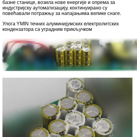
базне станице, возила нове енергије и опрема за
индустријску аутоматизацију, континуирано су
повећавали потражњу за напајањима велике снаге.
Улога YMIN течних алуминијумских електролитских
кондензатора са уградним прикључком