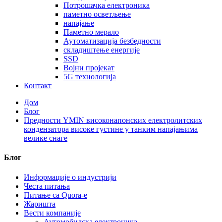
Потрошачка електроника
паметно осветљење
напајање
Паметно мерало
Аутоматизација безбедности
складиштење енергије
SSD
Војни пројекат
5G технологија
Контакт
Дом
Блог
Предности YMIN високонапонских електролитских
кондензатора високе густине у танким напајањима
велике снаге
Блог
Информације о индустрији
Честа питања
Питање са Quora-е
Жаришта
Вести компаније
Аутомобилска електроника