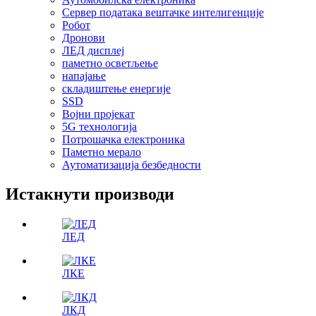
Сервер података вештачке интелигенције
Робот
Дронови
ЛЕД дисплеј
паметно осветљење
напајање
складиштење енергије
SSD
Војни пројекат
5G технологија
Потрошачка електроника
Паметно мерало
Аутоматизација безбедности
Истакнути производи
ЛЕД
ЛКЕ
ЛКД