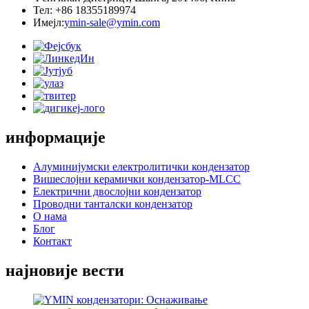
Тел: +86 18355189974
Имејл:
ymin-sale@ymin.com
информације
Алуминијумски електролитички кондензатор
Вишеслојни керамички кондензатор-MLCC
Електрични двослојни кондензатор
Проводни танталски кондензатор
О нама
Блог
Контакт
најновије вести