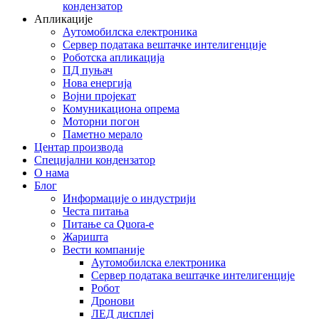
кондензатор
Апликације
Аутомобилска електроника
Сервер података вештачке интелигенције
Роботска апликација
ПД пуњач
Нова енергија
Војни пројекат
Комуникациона опрема
Моторни погон
Паметно мерало
Центар производа
Специјални кондензатор
О нама
Блог
Информације о индустрији
Честа питања
Питање са Quora-е
Жаришта
Вести компаније
Аутомобилска електроника
Сервер података вештачке интелигенције
Робот
Дронови
ЛЕД дисплеј