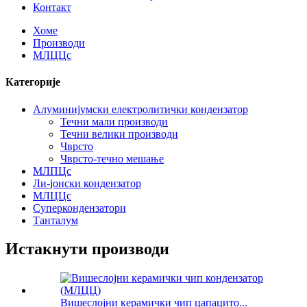
Контакт
Хоме
Производи
МЛЦЦс
Категорије
Алуминијумски електролитички кондензатор
Течни мали производи
Течни велики производи
Чврсто
Чврсто-течно мешање
МЛПЦс
Ли-јонски кондензатор
МЛЦЦс
Суперкондензатори
Танталум
Истакнути производи
Вишеслојни керамички чип цапацито...