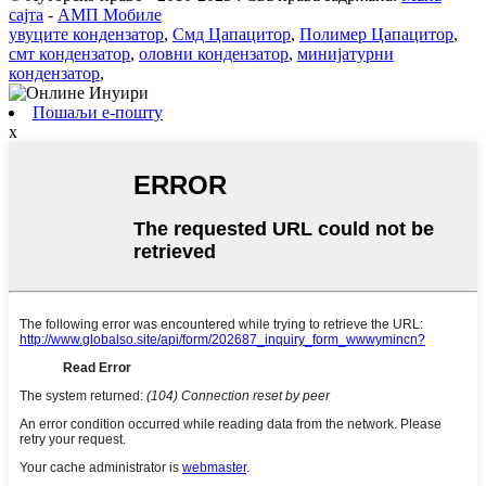
сајта
-
АМП Мобиле
увуците кондензатор
,
Смд Цапацитор
,
Полимер Цапацитор
,
смт кондензатор
,
оловни кондензатор
,
минијатурни
кондензатор
,
Пошаљи е-пошту
x