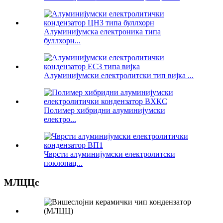
Алуминијумска електроника типа
буллхорн...
Алуминијумски електролитски тип вијка ...
Полимер хибридни алуминијумски
електро...
Чврсти алуминијумски електролитски
поклопац...
МЛЦЦс