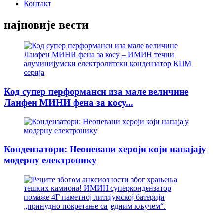
Контакт
најновије вести
Код супер перформанси иза мале величине
Лаифен МИНИ фена за косу...
Кондензатори: Неопевани хероји који напајају
модерну електронику