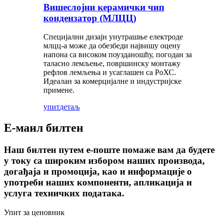
Вишеслојни керамички чип
кондензатор (МЛЦЦ)
Специјални дизајн унутрашње електроде
млцц-а може да обезбеди највишу оцену
напона са високом поузданошћу, погодан за
таласно лемљење, површинску монтажу
рефлов лемљења и усаглашен са РоХС.
Идеалан за комерцијалне и индустријске
примене.
упит
детаљ
Е-маил билтен
Наш билтен путем е-поште помаже вам да будете
у току са широким избором наших производа,
догађаја и промоција, као и информације о
употреби наших компоненти, апликација и
услуга техничких података.
Упит за ценовник