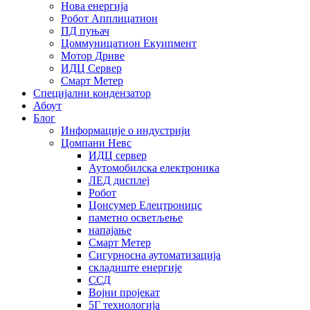
Нова енергија
Робот Апплицатион
ПД пуњач
Цоммуницатион Екуипмент
Мотор Дриве
ИДЦ Сервер
Смарт Метер
Специјални кондензатор
Абоут
Блог
Информације о индустрији
Цомпани Невс
ИДЦ сервер
Аутомобилска електроника
ЛЕД дисплеј
Робот
Цонсумер Елецтроницс
паметно осветљење
напајање
Смарт Метер
Сигурносна аутоматизација
складиште енергије
ССД
Војни пројекат
5Г технологија