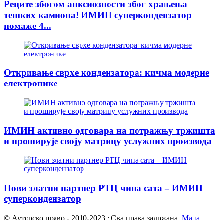
Реците збогом анксиозности због храњења
тешких камиона! ИМИН суперкондензатор
помаже 4...
Откривање сврхе кондензатора: кичма модерне
електронике
ИМИН активно одговара на потражњу тржишта
и проширује своју матрицу услужних производа
Нови златни партнер РТЦ чипа сата – ИМИН
суперкондензатор
© Ауторско право - 2010-2023 : Сва права задржана.
Мапа