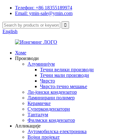
Телефон: +86 18355189974
Email: ymin-sale@ymin.com
English
Хоме
Производи
Алуминијум
Течни велики производи
Течни мали производи
Чврсто
Чврсто-течно мешање
Ли-јонски кондензатор
Ламинирани полимер
Керамичке
Суперкондензатори
Танталум
Филмски кондензатор
Апликације
Аутомобилска електроника
Војни пројекат