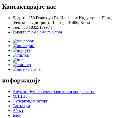
Контактирајте нас
Додајте: 258 Гуангцун Рд, Иангванг Индустриал Парк,
Фенгкиан Дистрицт, Шангај 201406, Кина
Тел: +86 18355189974
Емаил:
ymin-sale@ymin.com
информације
Алуминијумски електролитички кондензатор
МЛЦЦс
Суперкондензатори
Танталум
Абоут
Блог