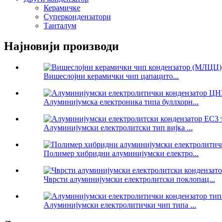
Керамичке
Суперкондензатори
Танталум
Најновији производи
Вишеслојни керамички чип цапацито...
Алуминијумска електроника типа буллхорн...
Алуминијумски електролитски тип вијка ...
Полимер хибридни алуминијумски електро...
Чврсти алуминијумски електролитски поклопац...
Алуминијумски електролитички чип типа ...