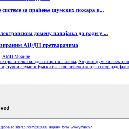
системе за праћење шумских пожара и...
ектронском домену напајања да ради у ...
зираним АЦ/ДЦ претварачима
-
АМП Мобиле
ектролитички кондензатор типа олова
,
Алуминијумски електрол
ијатурни алуминијумски електролитички кондензатор радијалн