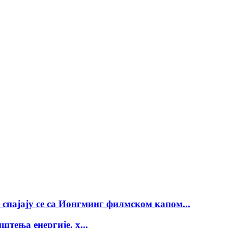
спајају се са Ионгминг филмском капом...
тења енергије, х...