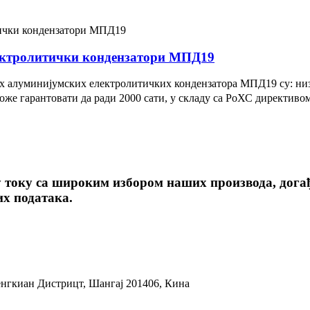
ектролитички кондензатори МПД19
 алуминијумских електролитичких кондензатора МПД19 су: низак
же гарантовати да ради 2000 сати, у складу са РоХС директивом 
у току са широким избором наших производа, догађ
х података.
енгкиан Дистрицт, Шангај 201406, Кина