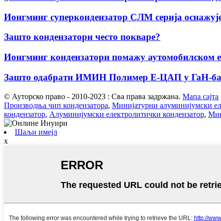
Ионгминг суперкондензатор СЛМ серија оснажује 
Зашто кондензатори често покваре?
Ионгминг кондензатори помажу аутомобилском ел
Зашто одабрати ИМИН Полимер Е-ЦАП у ГаН-ба
© Ауторско право - 2010-2023 : Сва права задржана.
Мапа сајта
Производња чип кондензатора
,
Минијатурни алуминијумски ел
кондензатор
,
Алуминијумски електролитички кондензатор
,
Мин
Шаљи имејл
x