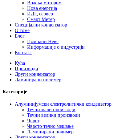
Вожња мотором
Нова енергија
ИДЦ сервер
Смарт Метер
Специјални кондензатор
О томе
Блог
Цомпани Невс
Информације о индустрији
Контакт
Кућа
Производи
Други кондензатор
Ламинирани полимер
Категорије
Алуминијумски електролитички кондензатор
Течни мали производи
Течни велики производи
Чврст
Чврсто-течно мешање
Ламинирани полимер
Други кондензатор