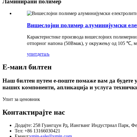
Ламинирани полимер
Вишеслојни полимер алуминијумски ел
Карактеристике производа вишеслојних полимерних
отпорног напона (50Вмак), у окружењу од 105 ℃, мо
упит
детаљ
Е-маил билтен
Наш билтен путем е-поште помаже вам да будете 
наших компоненти, апликација и услуга технички
Упит за ценовник
Контактирајте нас
Додајте: 258 Гуангцун Рд, Иангванг Индустриал Парк, Ф
Тел: +86 13166030421
Емаил:
ymin-sale@ymin.com