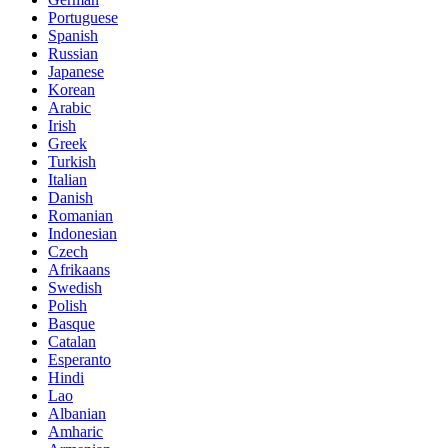
Portuguese
Spanish
Russian
Japanese
Korean
Arabic
Irish
Greek
Turkish
Italian
Danish
Romanian
Indonesian
Czech
Afrikaans
Swedish
Polish
Basque
Catalan
Esperanto
Hindi
Lao
Albanian
Amharic