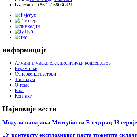
Вхатсапп: +86 13166030421
информације
Алуминијумски електролитички кондензатор
Керамичке
Суперкондензатори
Танталум
О томе
Блог
Контакт
Најновије вести
Модули напајања Митсубисхи Елецтриц Ј3 серије 
„У контексту експлозивног раста тржишта складиш