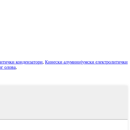
итички кондензатори
,
Кинески алуминијумски електролитички
ог олова
,